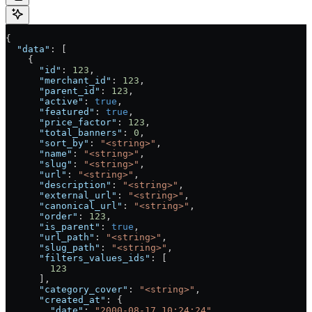
{
  "data"
: [
    {
      "id"
: 
123
,
      "merchant_id"
: 
123
,
      "parent_id"
: 
123
,
      "active"
: 
true
,
      "featured"
: 
true
,
      "price_factor"
: 
123
,
      "total_banners"
: 
0
,
      "sort_by"
: 
"<string>"
,
      "name"
: 
"<string>"
,
      "slug"
: 
"<string>"
,
      "url"
: 
"<string>"
,
      "description"
: 
"<string>"
,
      "external_url"
: 
"<string>"
,
      "canonical_url"
: 
"<string>"
,
      "order"
: 
123
,
      "is_parent"
: 
true
,
      "url_path"
: 
"<string>"
,
      "slug_path"
: 
"<string>"
,
      "filters_values_ids"
: [
        123
      ],
      "category_cover"
: 
"<string>"
,
      "created_at"
: {
        "date"
: 
"2000-08-17 10:24:24"
,