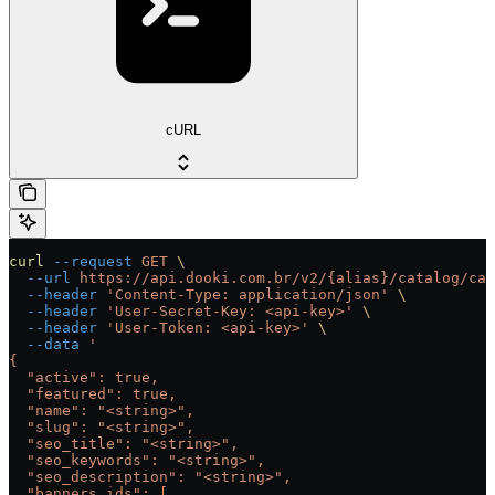
cURL
curl
 --request
 GET
 \
  --url
 https://api.dooki.com.br/v2/{alias}/catalog/cat
  --header
 'Content-Type: application/json'
 \
  --header
 'User-Secret-Key: <api-key>'
 \
  --header
 'User-Token: <api-key>'
 \
  --data
 '
{
  "active": true,
  "featured": true,
  "name": "<string>",
  "slug": "<string>",
  "seo_title": "<string>",
  "seo_keywords": "<string>",
  "seo_description": "<string>",
  "banners_ids": [