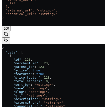
    123
  ],
  "external_url": "<string>",
  "canonical_url": "<string>"
}
'
200
{
  "data"
: [
    {
      "id"
: 
123
,
      "merchant_id"
: 
123
,
      "parent_id"
: 
123
,
      "active"
: 
true
,
      "featured"
: 
true
,
      "price_factor"
: 
123
,
      "total_banners"
: 
0
,
      "sort_by"
: 
"<string>"
,
      "name"
: 
"<string>"
,
      "slug"
: 
"<string>"
,
      "url"
: 
"<string>"
,
      "description"
: 
"<string>"
,
      "external_url"
: 
"<string>"
,
      "canonical_url"
: 
"<string>"
,