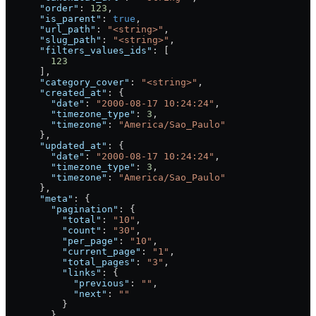
      "order"
: 
123
,
      "is_parent"
: 
true
,
      "url_path"
: 
"<string>"
,
      "slug_path"
: 
"<string>"
,
      "filters_values_ids"
: [
        123
      ],
      "category_cover"
: 
"<string>"
,
      "created_at"
: {
        "date"
: 
"2000-08-17 10:24:24"
,
        "timezone_type"
: 
3
,
        "timezone"
: 
"America/Sao_Paulo"
      },
      "updated_at"
: {
        "date"
: 
"2000-08-17 10:24:24"
,
        "timezone_type"
: 
3
,
        "timezone"
: 
"America/Sao_Paulo"
      },
      "meta"
: {
        "pagination"
: {
          "total"
: 
"10"
,
          "count"
: 
"30"
,
          "per_page"
: 
"10"
,
          "current_page"
: 
"1"
,
          "total_pages"
: 
"3"
,
          "links"
: {
            "previous"
: 
""
,
            "next"
: 
""
          }
        }