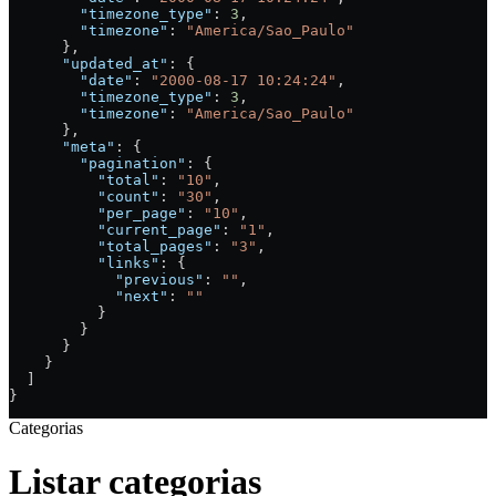
        "timezone_type"
: 
3
,
        "timezone"
: 
"America/Sao_Paulo"
      },
      "updated_at"
: {
        "date"
: 
"2000-08-17 10:24:24"
,
        "timezone_type"
: 
3
,
        "timezone"
: 
"America/Sao_Paulo"
      },
      "meta"
: {
        "pagination"
: {
          "total"
: 
"10"
,
          "count"
: 
"30"
,
          "per_page"
: 
"10"
,
          "current_page"
: 
"1"
,
          "total_pages"
: 
"3"
,
          "links"
: {
            "previous"
: 
""
,
            "next"
: 
""
          }
        }
      }
    }
  ]
}
Categorias
Listar categorias