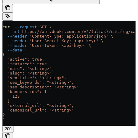
curl
 --request
 GET
 \
  --url
 https://api.dooki.com.br/v2/{alias}/catalog/cat
  --header
 'Content-Type: application/json'
 \
  --header
 'User-Secret-Key: <api-key>'
 \
  --header
 'User-Token: <api-key>'
 \
  --data
 '
{
  "active": true,
  "featured": true,
  "name": "<string>",
  "slug": "<string>",
  "seo_title": "<string>",
  "seo_keywords": "<string>",
  "seo_description": "<string>",
  "banners_ids": [
    123
  ],
  "external_url": "<string>",
  "canonical_url": "<string>"
}
'
200