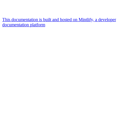
This documentation is built and hosted on Mintlify, a developer
documentation platform
Assistant
Responses
are
generated
using
AI
and
may
contain
mistakes.