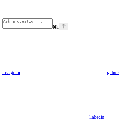
⌘
I
instagram
github
linkedin