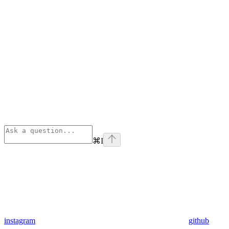
⌘
I
instagram
github