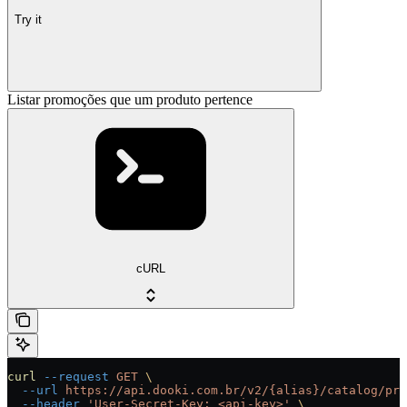
Try it
Listar promoções que um produto pertence
cURL
curl
 --request
 GET
 \
  --url
 https://api.dooki.com.br/v2/{alias}/catalog/pro
  --header
 'User-Secret-Key: <api-key>'
 \