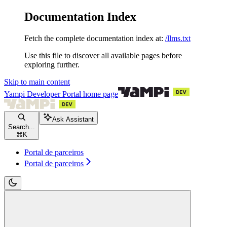
Documentation Index
Fetch the complete documentation index at:
/llms.txt
Use this file to discover all available pages before
exploring further.
Skip to main content
Yampi Developer Portal
home page
Ask Assistant
Search...
⌘
K
Portal de parceiros
Portal de parceiros