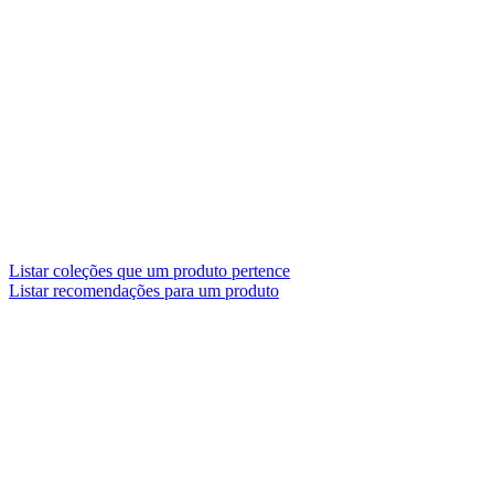
Listar coleções que um produto pertence
Listar recomendações para um produto