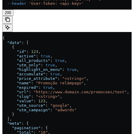
  --header
 'User-Token: <api-key>'
200
{
  "data"
: [
    {
      "id"
: 
123
,
      "active"
: 
true
,
      "all_products"
: 
true
,
      "utm_only"
: 
true
,
      "highlight_on_menu"
: 
true
,
      "accumulate"
: 
true
,
      "price_attribute"
: 
"<string>"
,
      "name"
: 
"Promoção relâmpago"
,
      "expired"
: 
true
,
      "url"
: 
"https://www.domain.com/promocoes/test"
,
      "slug"
: 
"<string>"
,
      "value"
: 
123
,
      "utm_source"
: 
"google"
,
      "utm_campaign"
: 
"adwords"
    }
  ],
  "meta"
: {
    "pagination"
: {
      "total"
: 
"10"
,