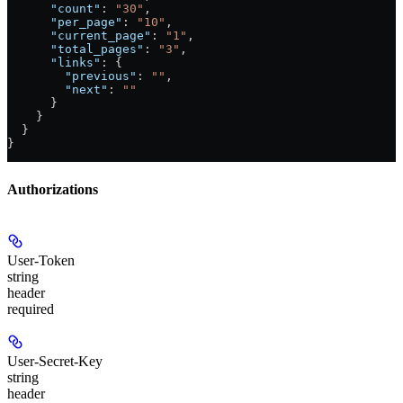
      "count"
: 
"30"
,
      "per_page"
: 
"10"
,
      "current_page"
: 
"1"
,
      "total_pages"
: 
"3"
,
      "links"
: {
        "previous"
: 
""
,
        "next"
: 
""
      }
    }
  }
}
Authorizations
User-Token
string
header
required
User-Secret-Key
string
header