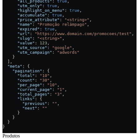
      "all_products"
: 
true
,
      "utm_only"
: 
true
,
      "highlight_on_menu"
: 
true
,
      "accumulate"
: 
true
,
      "price_attribute"
: 
"<string>"
,
      "name"
: 
"Promoção relâmpago"
,
      "expired"
: 
true
,
      "url"
: 
"https://www.domain.com/promocoes/test"
,
      "slug"
: 
"<string>"
,
      "value"
: 
123
,
      "utm_source"
: 
"google"
,
      "utm_campaign"
: 
"adwords"
    }
  ],
  "meta"
: {
    "pagination"
: {
      "total"
: 
"10"
,
      "count"
: 
"30"
,
      "per_page"
: 
"10"
,
      "current_page"
: 
"1"
,
      "total_pages"
: 
"3"
,
      "links"
: {
        "previous"
: 
""
,
        "next"
: 
""
      }
    }
  }
}
Produtos