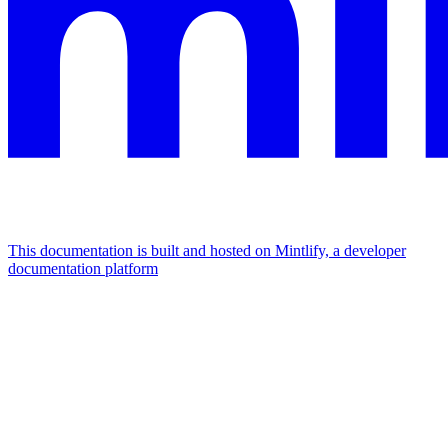
This documentation is built and hosted on Mintlify, a developer
documentation platform
Assistant
Responses
are
generated
using