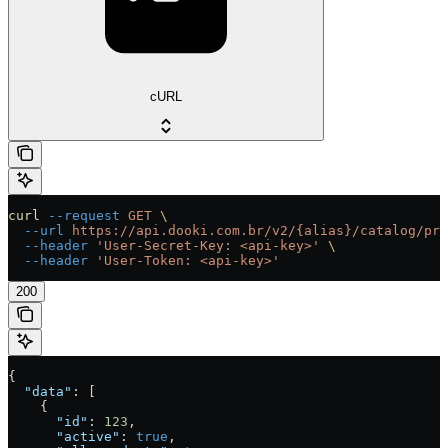
cURL
curl
 --request
 GET
 \
  --url
 https://api.dooki.com.br/v2/{alias}/catalog/pro
  --header
 'User-Secret-Key: <api-key>'
 \
  --header
 'User-Token: <api-key>'
200
{
  "data"
: [
    {
      "id"
: 
123
,
      "active"
: 
true
,