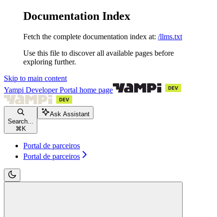
Documentation Index
Fetch the complete documentation index at:
/llms.txt
Use this file to discover all available pages before
exploring further.
Skip to main content
Yampi Developer Portal
home page
Ask Assistant
Search...
⌘
K
Portal de parceiros
Portal de parceiros