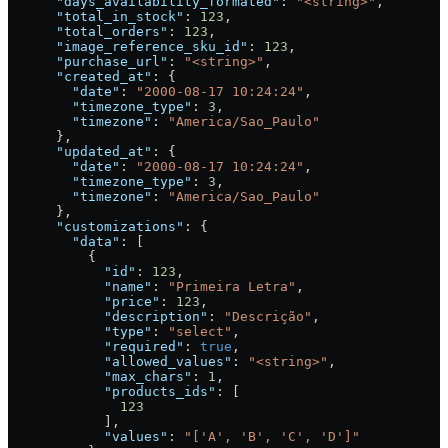
      "days_availability_formated"
: 
"<string>"
,
      "total_in_stock"
: 
123
,
      "total_orders"
: 
123
,
      "image_reference_sku_id"
: 
123
,
      "purchase_url"
: 
"<string>"
,
      "created_at"
: {
        "date"
: 
"2000-08-17 10:24:24"
,
        "timezone_type"
: 
3
,
        "timezone"
: 
"America/Sao_Paulo"
      },
      "updated_at"
: {
        "date"
: 
"2000-08-17 10:24:24"
,
        "timezone_type"
: 
3
,
        "timezone"
: 
"America/Sao_Paulo"
      },
      "customizations"
: {
        "data"
: [
          {
            "id"
: 
123
,
            "name"
: 
"Primeira Letra"
,
            "price"
: 
123
,
            "description"
: 
"Descrição"
,
            "type"
: 
"select"
,
            "required"
: 
true
,
            "allowed_values"
: 
"<string>"
,
            "max_chars"
: 
1
,
            "products_ids"
: [
              123
            ],
            "values"
: 
"['A', 'B', 'C', 'D']"