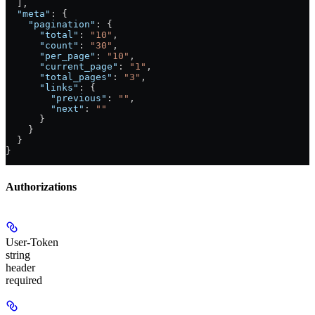
  ],
  "meta"
: {
    "pagination"
: {
      "total"
: 
"10"
,
      "count"
: 
"30"
,
      "per_page"
: 
"10"
,
      "current_page"
: 
"1"
,
      "total_pages"
: 
"3"
,
      "links"
: {
        "previous"
: 
""
,
        "next"
: 
""
      }
    }
  }
}
Authorizations
User-Token
string
header
required