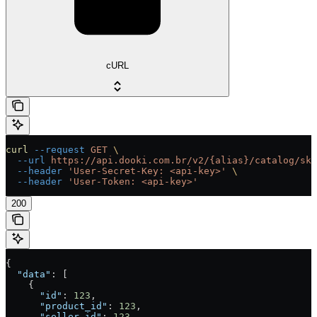
cURL
curl
 --request
 GET
 \
  --url
 https://api.dooki.com.br/v2/{alias}/catalog/sku
  --header
 'User-Secret-Key: <api-key>'
 \
  --header
 'User-Token: <api-key>'
200
{
  "data"
: [
    {
      "id"
: 
123
,
      "product_id"
: 
123
,
      "seller_id"
: 
123
,