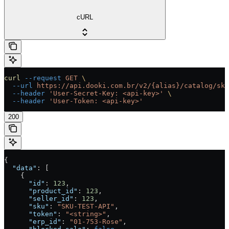
cURL
curl
 --request
 GET
 \
  --url
 https://api.dooki.com.br/v2/{alias}/catalog/sku
  --header
 'User-Secret-Key: <api-key>'
 \
  --header
 'User-Token: <api-key>'
200
{
  "data"
: [
    {
      "id"
: 
123
,
      "product_id"
: 
123
,
      "seller_id"
: 
123
,
      "sku"
: 
"SKU-TEST-API"
,
      "token"
: 
"<string>"
,
      "erp_id"
: 
"01-753-Rose"
,