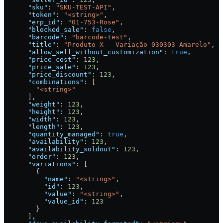
      "sku"
: 
"SKU-TEST-API"
,
      "token"
: 
"<string>"
,
      "erp_id"
: 
"01-753-Rose"
,
      "blocked_sale"
: 
false
,
      "barcode"
: 
"barcode-test"
,
      "title"
: 
"Produto X - Variação 030303 Amarelo"
,
      "allow_sell_without_customization"
: 
true
,
      "price_cost"
: 
123
,
      "price_sale"
: 
123
,
      "price_discount"
: 
123
,
      "combinations"
: [
        "<string>"
      ],
      "weight"
: 
123
,
      "height"
: 
123
,
      "width"
: 
123
,
      "length"
: 
123
,
      "quantity_managed"
: 
true
,
      "availability"
: 
123
,
      "availability_soldout"
: 
123
,
      "order"
: 
123
,
      "variations"
: [
        {
          "name"
: 
"<string>"
,
          "id"
: 
123
,
          "value"
: 
"<string>"
,
          "value_id"
: 
123
        }
      ],