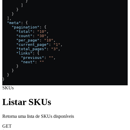
          }
        ]
      }
    }
  ],
  "meta"
: {
    "pagination"
: {
      "total"
: 
"10"
,
      "count"
: 
"30"
,
      "per_page"
: 
"10"
,
      "current_page"
: 
"1"
,
      "total_pages"
: 
"3"
,
      "links"
: {
        "previous"
: 
""
,
        "next"
: 
""
      }
    }
  }
}
SKUs
Listar SKUs
Retorna uma lista de SKUs disponíveis
GET