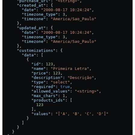
      "purchase_url"
: 
"<string>"
,
      "created_at"
: {
        "date"
: 
"2000-08-17 10:24:24"
,
        "timezone_type"
: 
3
,
        "timezone"
: 
"America/Sao_Paulo"
      },
      "updated_at"
: {
        "date"
: 
"2000-08-17 10:24:24"
,
        "timezone_type"
: 
3
,
        "timezone"
: 
"America/Sao_Paulo"
      },
      "customizations"
: {
        "data"
: [
          {
            "id"
: 
123
,
            "name"
: 
"Primeira Letra"
,
            "price"
: 
123
,
            "description"
: 
"Descrição"
,
            "type"
: 
"select"
,
            "required"
: 
true
,
            "allowed_values"
: 
"<string>"
,
            "max_chars"
: 
1
,
            "products_ids"
: [
              123
            ],
            "values"
: 
"['A', 'B', 'C', 'D']"
          }
        ]
      }
    }