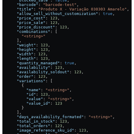
      "blocked_sale"
: 
false
,
      "barcode"
: 
"barcode-test"
,
      "title"
: 
"Produto X - Variação 030303 Amarelo"
,
      "allow_sell_without_customization"
: 
true
,
      "price_cost"
: 
123
,
      "price_sale"
: 
123
,
      "price_discount"
: 
123
,
      "combinations"
: [
        "<string>"
      ],
      "weight"
: 
123
,
      "height"
: 
123
,
      "width"
: 
123
,
      "length"
: 
123
,
      "quantity_managed"
: 
true
,
      "availability"
: 
123
,
      "availability_soldout"
: 
123
,
      "order"
: 
123
,
      "variations"
: [
        {
          "name"
: 
"<string>"
,
          "id"
: 
123
,
          "value"
: 
"<string>"
,
          "value_id"
: 
123
        }
      ],
      "days_availability_formated"
: 
"<string>"
,
      "total_in_stock"
: 
123
,
      "total_orders"
: 
123
,
      "image_reference_sku_id"
: 
123
,