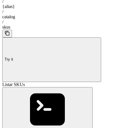
/
{alias}
/
catalog
/
skus
Try it
Listar SKUs