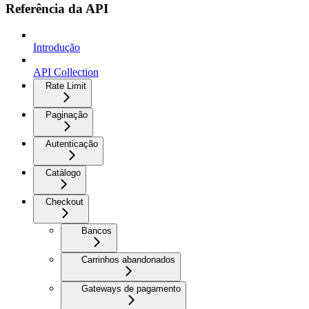
Referência da API
Introdução
API Collection
Rate Limit
Paginação
Autenticação
Catálogo
Checkout
Bancos
Carrinhos abandonados
Gateways de pagamento