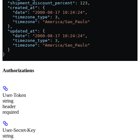
  "shipment_discount_percent"
: 
123
,
  "created_at"
: {
    "date"
: 
"2000-08-17 10:24:24"
,
    "timezone_type"
: 
3
,
    "timezone"
: 
"America/Sao_Paulo"
  },
  "updated_at"
: {
    "date"
: 
"2000-08-17 10:24:24"
,
    "timezone_type"
: 
3
,
    "timezone"
: 
"America/Sao_Paulo"
  }
}
Authorizations
User-Token
string
header
required
User-Secret-Key
string