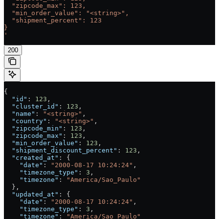
  "zipcode_max": 123,
  "min_order_value": "<string>",
  "shipment_percent": 123
}
'
200
{
  "id"
: 
123
,
  "cluster_id"
: 
123
,
  "name"
: 
"<string>"
,
  "country"
: 
"<string>"
,
  "zipcode_min"
: 
123
,
  "zipcode_max"
: 
123
,
  "min_order_value"
: 
123
,
  "shipment_discount_percent"
: 
123
,
  "created_at"
: {
    "date"
: 
"2000-08-17 10:24:24"
,
    "timezone_type"
: 
3
,
    "timezone"
: 
"America/Sao_Paulo"
  },
  "updated_at"
: {
    "date"
: 
"2000-08-17 10:24:24"
,
    "timezone_type"
: 
3
,
    "timezone"
: 
"America/Sao_Paulo"