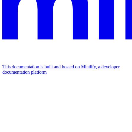
This documentation is built and hosted on Mintlify, a developer
documentation platform
Assistant
Responses
are
generated
using
AI
and