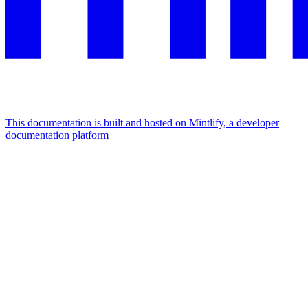
This documentation is built and hosted on Mintlify, a developer
documentation platform
Assistant
Responses
are
generated
using
AI
and
may
contain