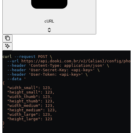
cURL
curl
 --request
 POST
 \
  --url
 https://api.dooki.com.br/v2/{alias}/config/phot
  --header
 'Content-Type: application/json'
 \
  --header
 'User-Secret-Key: <api-key>'
 \
  --header
 'User-Token: <api-key>'
 \
  --data
 '
{
  "width_small": 123,
  "height_small": 123,
  "width_thumb": 123,
  "height_thumb": 123,
  "width_medium": 123,
  "height_medium": 123,
  "width_large": 123,
  "height_large": 123
}
'