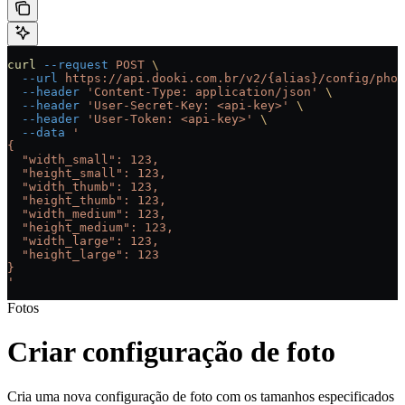
curl
 --request
 POST
 \
  --url
 https://api.dooki.com.br/v2/{alias}/config/phot
  --header
 'Content-Type: application/json'
 \
  --header
 'User-Secret-Key: <api-key>'
 \
  --header
 'User-Token: <api-key>'
 \
  --data
 '
{
  "width_small": 123,
  "height_small": 123,
  "width_thumb": 123,
  "height_thumb": 123,
  "width_medium": 123,
  "height_medium": 123,
  "width_large": 123,
  "height_large": 123
}
'
Fotos
Criar configuração de foto
Cria uma nova configuração de foto com os tamanhos especificados