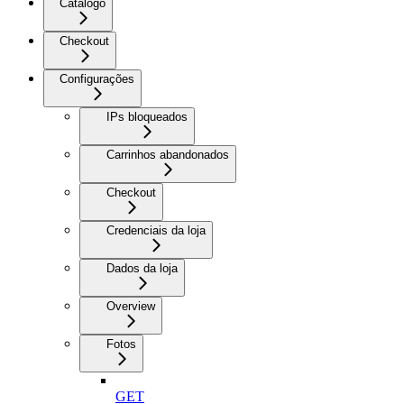
Catálogo
Checkout
Configurações
IPs bloqueados
Carrinhos abandonados
Checkout
Credenciais da loja
Dados da loja
Overview
Fotos
GET