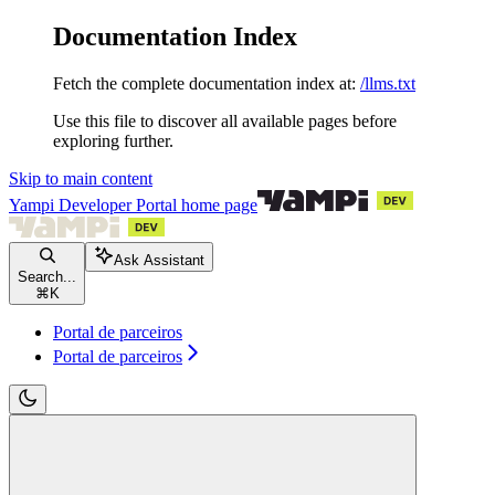
Documentation Index
Fetch the complete documentation index at:
/llms.txt
Use this file to discover all available pages before
exploring further.
Skip to main content
Yampi Developer Portal
home page
Ask Assistant
Search...
⌘
K
Portal de parceiros
Portal de parceiros