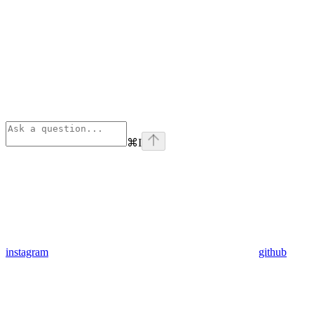
⌘
I
instagram
github