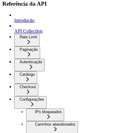
Referência da API
Introdução
API Collection
Rate Limit
Paginação
Autenticação
Catálogo
Checkout
Configurações
IPs bloqueados
Carrinhos abandonados