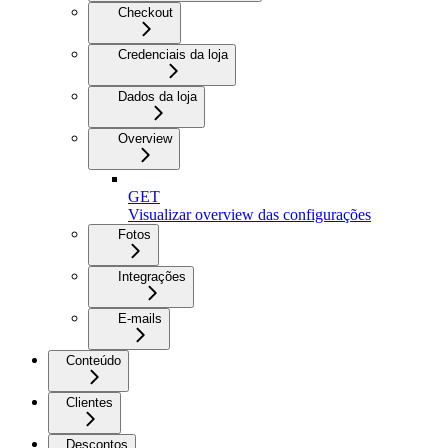
Checkout
Credenciais da loja
Dados da loja
Overview
GET
Visualizar overview das configurações
Fotos
Integrações
E-mails
Conteúdo
Clientes
Descontos