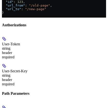
  "id"
: 
123
,
  "url_from"
: 
"/old-page"
,
  "url_to"
: 
"/new-page"
}
Authorizations
User-Token
string
header
required
User-Secret-Key
string
header
required
Path Parameters