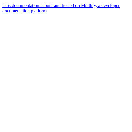
This documentation is built and hosted on Mintlify, a developer
documentation platform
Assistant
Responses
are
generated
using
AI
and
may
contain
mistakes.