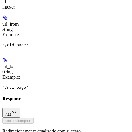
id
integer
url_from
string
Example
:
"/old-page"
url_to
string
Example
:
"/new-page"
Response
200
application/json
Redirecionamento atualizado com sucesso