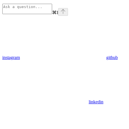
⌘
I
instagram
github
linkedin