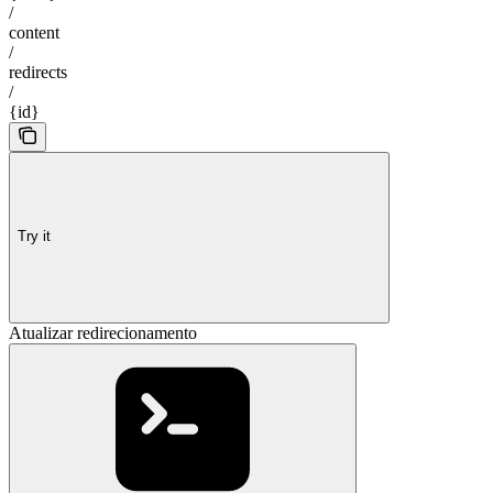
/
content
/
redirects
/
{id}
Try it
Atualizar redirecionamento