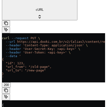
cURL
curl
 --request
 PUT
 \
  --url
 https://api.dooki.com.br/v2/{alias}/content/red
  --header
 'Content-Type: application/json'
 \
  --header
 'User-Secret-Key: <api-key>'
 \
  --header
 'User-Token: <api-key>'
 \
  --data
 '
{
  "id": 123,
  "url_from": "/old-page",
  "url_to": "/new-page"
}
'
200
{