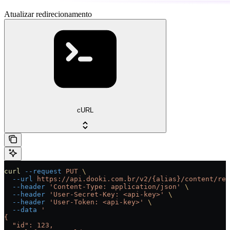
Atualizar redirecionamento
cURL
curl
 --request
 PUT
 \
  --url
 https://api.dooki.com.br/v2/{alias}/content/red
  --header
 'Content-Type: application/json'
 \
  --header
 'User-Secret-Key: <api-key>'
 \
  --header
 'User-Token: <api-key>'
 \
  --data
 '
{
  "id": 123,