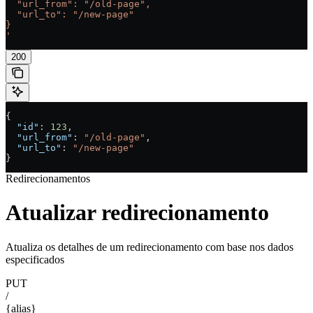
  "url_from": "/old-page",
  "url_to": "/new-page"
}
'
200
{
  "id"
: 
123
,
  "url_from"
: 
"/old-page"
,
  "url_to"
: 
"/new-page"
}
Redirecionamentos
Atualizar redirecionamento
Atualiza os detalhes de um redirecionamento com base nos dados
especificados
PUT
/
{alias}