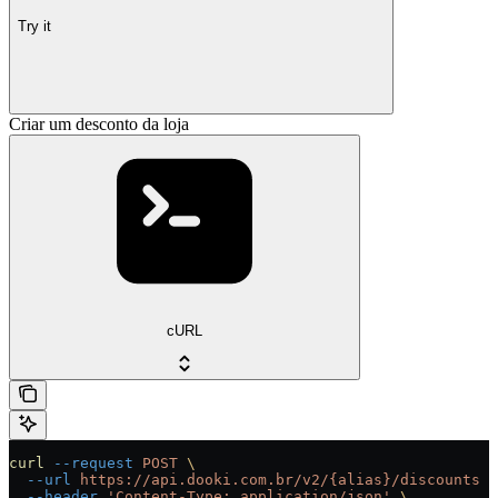
Try it
Criar um desconto da loja
cURL
curl
 --request
 POST
 \
  --url
 https://api.dooki.com.br/v2/{alias}/discounts
 \
  --header
 'Content-Type: application/json'
 \