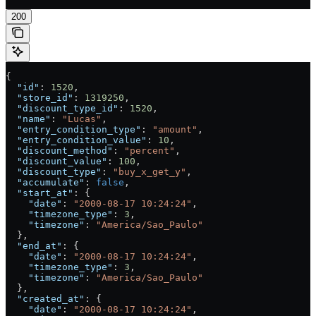
200
{
  "id"
: 
1520
,
  "store_id"
: 
1319250
,
  "discount_type_id"
: 
1520
,
  "name"
: 
"Lucas"
,
  "entry_condition_type"
: 
"amount"
,
  "entry_condition_value"
: 
10
,
  "discount_method"
: 
"percent"
,
  "discount_value"
: 
100
,
  "discount_type"
: 
"buy_x_get_y"
,
  "accumulate"
: 
false
,
  "start_at"
: {
    "date"
: 
"2000-08-17 10:24:24"
,
    "timezone_type"
: 
3
,
    "timezone"
: 
"America/Sao_Paulo"
  },
  "end_at"
: {
    "date"
: 
"2000-08-17 10:24:24"
,
    "timezone_type"
: 
3
,
    "timezone"
: 
"America/Sao_Paulo"
  },
  "created_at"
: {
    "date"
: 
"2000-08-17 10:24:24"
,