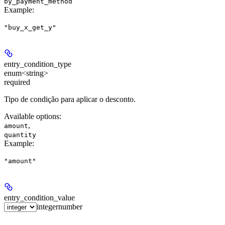
by_payment_method
Example
:
"buy_x_get_y"
entry_condition_type
enum<string>
required
Tipo de condição para aplicar o desconto.
Available options
:
,
amount
quantity
Example
:
"amount"
entry_condition_value
integer
number