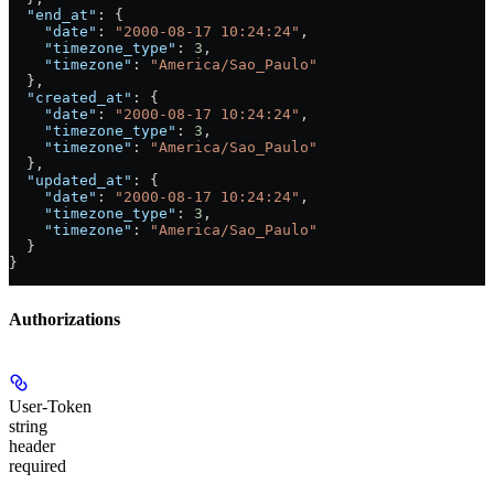
  "end_at"
: {
    "date"
: 
"2000-08-17 10:24:24"
,
    "timezone_type"
: 
3
,
    "timezone"
: 
"America/Sao_Paulo"
  },
  "created_at"
: {
    "date"
: 
"2000-08-17 10:24:24"
,
    "timezone_type"
: 
3
,
    "timezone"
: 
"America/Sao_Paulo"
  },
  "updated_at"
: {
    "date"
: 
"2000-08-17 10:24:24"
,
    "timezone_type"
: 
3
,
    "timezone"
: 
"America/Sao_Paulo"
  }
}
Authorizations
User-Token
string
header
required