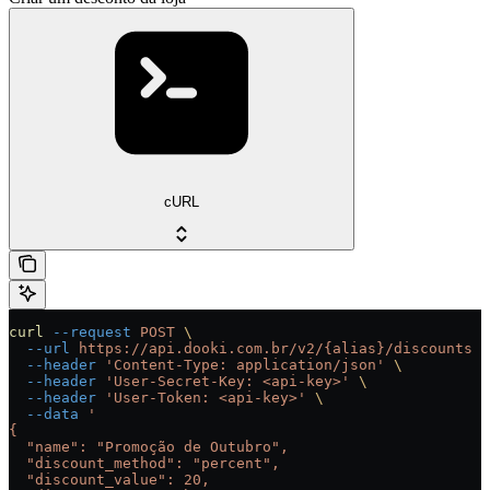
cURL
curl
 --request
 POST
 \
  --url
 https://api.dooki.com.br/v2/{alias}/discounts
 \
  --header
 'Content-Type: application/json'
 \
  --header
 'User-Secret-Key: <api-key>'
 \
  --header
 'User-Token: <api-key>'
 \
  --data
 '
{
  "name": "Promoção de Outubro",
  "discount_method": "percent",
  "discount_value": 20,