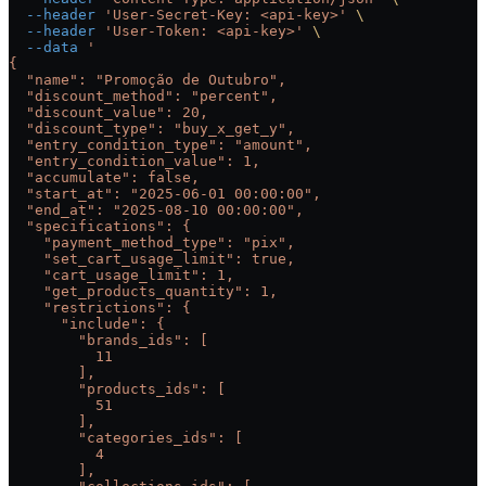
  --header
 'User-Secret-Key: <api-key>'
 \
  --header
 'User-Token: <api-key>'
 \
  --data
 '
{
  "name": "Promoção de Outubro",
  "discount_method": "percent",
  "discount_value": 20,
  "discount_type": "buy_x_get_y",
  "entry_condition_type": "amount",
  "entry_condition_value": 1,
  "accumulate": false,
  "start_at": "2025-06-01 00:00:00",
  "end_at": "2025-08-10 00:00:00",
  "specifications": {
    "payment_method_type": "pix",
    "set_cart_usage_limit": true,
    "cart_usage_limit": 1,
    "get_products_quantity": 1,
    "restrictions": {
      "include": {
        "brands_ids": [
          11
        ],
        "products_ids": [
          51
        ],
        "categories_ids": [
          4
        ],