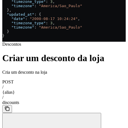
    "timezone_type"
: 
3
,
    "timezone"
: 
"America/Sao_Paulo"
  },
  "updated_at"
: {
    "date"
: 
"2000-08-17 10:24:24"
,
    "timezone_type"
: 
3
,
    "timezone"
: 
"America/Sao_Paulo"
  }
}
Descontos
Criar um desconto da loja
Cria um desconto na loja
POST
/
{alias}
/
discounts