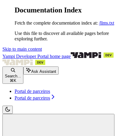
Documentation Index
Fetch the complete documentation index at:
/llms.txt
Use this file to discover all available pages before
exploring further.
Skip to main content
Yampi Developer Portal
home page
Ask Assistant
Search...
⌘
K
Portal de parceiros
Portal de parceiros