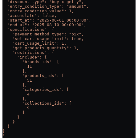
  "discount_type": "buy_x_get_y",
  "entry_condition_type": "amount",
  "entry_condition_value": 1,
  "accumulate": false,
  "start_at": "2025-06-01 00:00:00",
  "end_at": "2025-08-10 00:00:00",
  "specifications": {
    "payment_method_type": "pix",
    "set_cart_usage_limit": true,
    "cart_usage_limit": 1,
    "get_products_quantity": 1,
    "restrictions": {
      "include": {
        "brands_ids": [
          11
        ],
        "products_ids": [
          51
        ],
        "categories_ids": [
          4
        ],
        "collections_ids": [
          9
        ]
      }
    }
  }
}
'