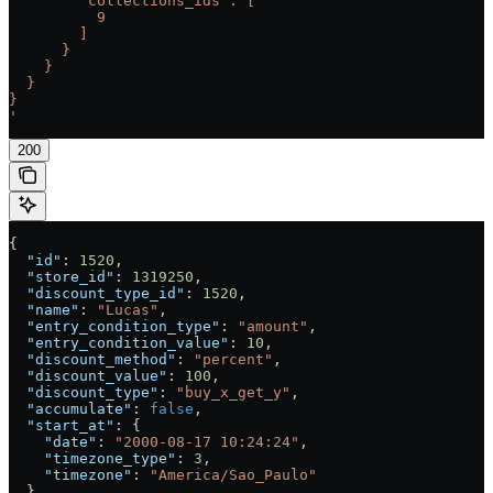
        "collections_ids": [
          9
        ]
      }
    }
  }
}
'
200
{
  "id"
: 
1520
,
  "store_id"
: 
1319250
,
  "discount_type_id"
: 
1520
,
  "name"
: 
"Lucas"
,
  "entry_condition_type"
: 
"amount"
,
  "entry_condition_value"
: 
10
,
  "discount_method"
: 
"percent"
,
  "discount_value"
: 
100
,
  "discount_type"
: 
"buy_x_get_y"
,
  "accumulate"
: 
false
,
  "start_at"
: {
    "date"
: 
"2000-08-17 10:24:24"
,
    "timezone_type"
: 
3
,
    "timezone"
: 
"America/Sao_Paulo"
  },