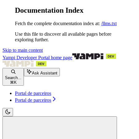
Documentation Index
Fetch the complete documentation index at:
/llms.txt
Use this file to discover all available pages before
exploring further.
Skip to main content
Yampi Developer Portal
home page
Ask Assistant
Search...
⌘
K
Portal de parceiros
Portal de parceiros