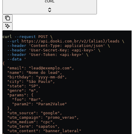
cURL
curl
 --request
 POST
 \
  --url
 https://api.dooki.com.br/v2/{alias}/leads
 \
  --header
 'Content-Type: application/json'
 \
  --header
 'User-Secret-Key: <api-key>'
 \
  --header
 'User-Token: <api-key>'
 \
  --data
 '
{
  "email": "lead@exemplo.com",
  "name": "Nome do lead",
  "birthday": "yyyy-mm-dd",
  "city": "São Paulo",
  "state": "SP",
  "genre": "m",
  "params": {
    "foo": "Bar",
    "param2": "Param2Value"
  },
  "utm_source": "google",
  "utm_campaign": "promo_verao",
  "utm_medium": "cpc",
  "utm_term": "sapatos",
  "utm_content": "banner_lateral"