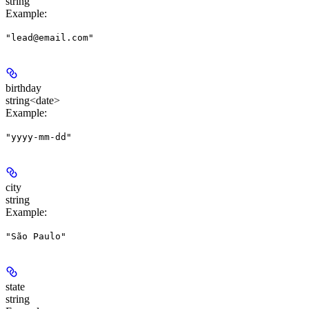
string
Example
:
"lead@email.com"
birthday
string<date>
Example
:
"yyyy-mm-dd"
city
string
Example
:
"São Paulo"
state
string