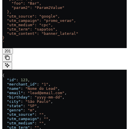
    "foo": "Bar",
    "param2": "Param2Value"
  },
  "utm_source": "google",
  "utm_campaign": "promo_verao",
  "utm_medium": "cpc",
  "utm_term": "sapatos",
  "utm_content": "banner_lateral"
}
'
201
{
  "id"
: 
123
,
  "merchant_id"
: 
"1"
,
  "name"
: 
"Nome do Lead"
,
  "email"
: 
"lead@email.com"
,
  "birthday"
: 
"yyyy-mm-dd"
,
  "city"
: 
"São Paulo"
,
  "state"
: 
"SP"
,
  "genre"
: 
"m"
,
  "utm_source"
: 
""
,
  "utm_campaign"
: 
""
,
  "utm_medium"
: 
""
,
  "utm_term"
: 
""
,