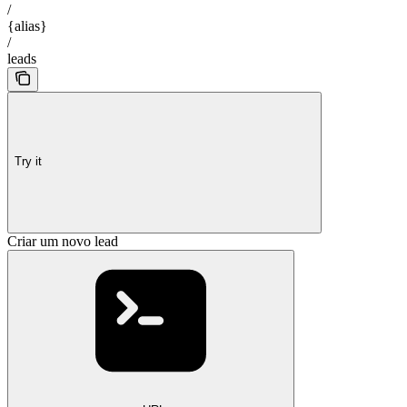
/
{alias}
/
leads
Try it
Criar um novo lead