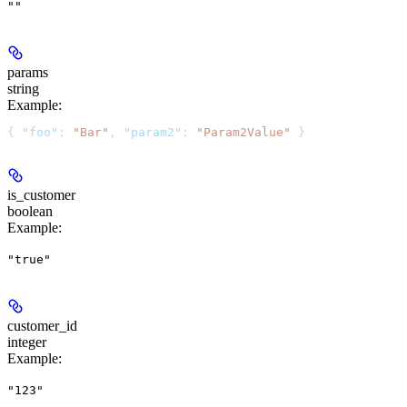
""
params
string
Example
:
{ 
"foo"
: 
"Bar"
, 
"param2"
: 
"Param2Value"
 }
is_customer
boolean
Example
:
"true"
customer_id
integer
Example
:
"123"