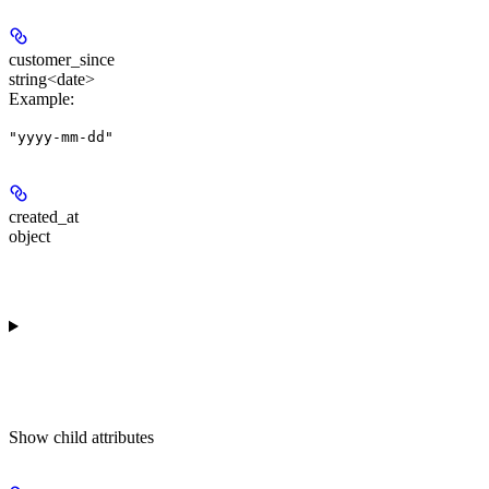
customer_since
string<date>
Example
:
"yyyy-mm-dd"
created_at
object
Show
child attributes