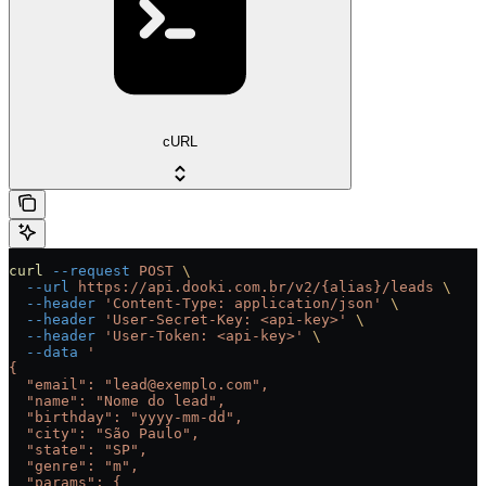
cURL
curl
 --request
 POST
 \
  --url
 https://api.dooki.com.br/v2/{alias}/leads
 \
  --header
 'Content-Type: application/json'
 \
  --header
 'User-Secret-Key: <api-key>'
 \
  --header
 'User-Token: <api-key>'
 \
  --data
 '
{
  "email": "lead@exemplo.com",
  "name": "Nome do lead",
  "birthday": "yyyy-mm-dd",
  "city": "São Paulo",
  "state": "SP",
  "genre": "m",
  "params": {