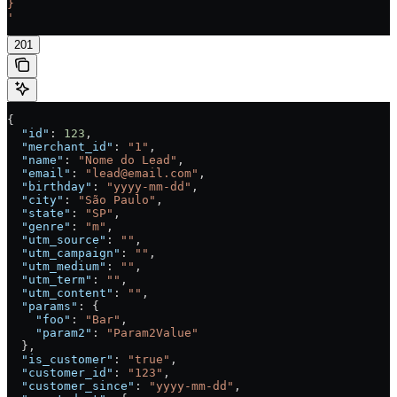
}
'
201
{
  "id"
: 
123
,
  "merchant_id"
: 
"1"
,
  "name"
: 
"Nome do Lead"
,
  "email"
: 
"lead@email.com"
,
  "birthday"
: 
"yyyy-mm-dd"
,
  "city"
: 
"São Paulo"
,
  "state"
: 
"SP"
,
  "genre"
: 
"m"
,
  "utm_source"
: 
""
,
  "utm_campaign"
: 
""
,
  "utm_medium"
: 
""
,
  "utm_term"
: 
""
,
  "utm_content"
: 
""
,
  "params"
: {
    "foo"
: 
"Bar"
,
    "param2"
: 
"Param2Value"
  },
  "is_customer"
: 
"true"
,
  "customer_id"
: 
"123"
,
  "customer_since"
: 
"yyyy-mm-dd"
,