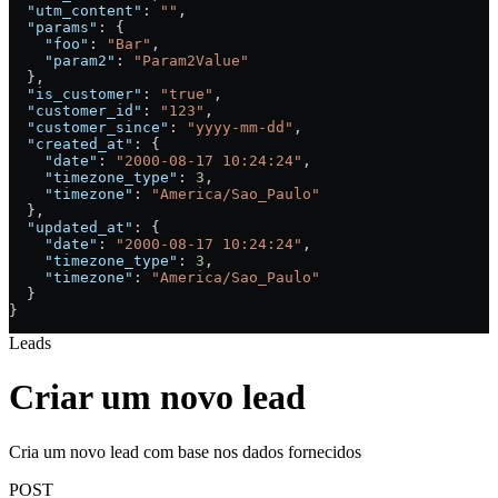
  "utm_content"
: 
""
,
  "params"
: {
    "foo"
: 
"Bar"
,
    "param2"
: 
"Param2Value"
  },
  "is_customer"
: 
"true"
,
  "customer_id"
: 
"123"
,
  "customer_since"
: 
"yyyy-mm-dd"
,
  "created_at"
: {
    "date"
: 
"2000-08-17 10:24:24"
,
    "timezone_type"
: 
3
,
    "timezone"
: 
"America/Sao_Paulo"
  },
  "updated_at"
: {
    "date"
: 
"2000-08-17 10:24:24"
,
    "timezone_type"
: 
3
,
    "timezone"
: 
"America/Sao_Paulo"
  }
}
Leads
Criar um novo lead
Cria um novo lead com base nos dados fornecidos
POST