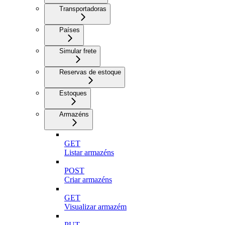
Transportadoras
Países
Simular frete
Reservas de estoque
Estoques
Armazéns
GET
Listar armazéns
POST
Criar armazéns
GET
Visualizar armazém
PUT