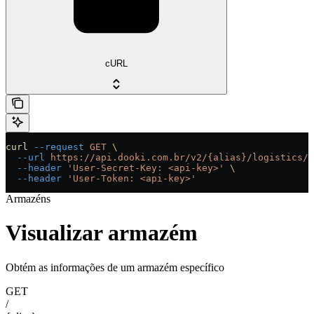
cURL
curl
 --request
 GET
 \
  --url
 https://api.dooki.com.br/v2/{alias}/logistics/w
  --header
 'User-Secret-Key: <api-key>'
 \
  --header
 'User-Token: <api-key>'
Armazéns
Visualizar armazém
Obtém as informações de um armazém específico
GET
/