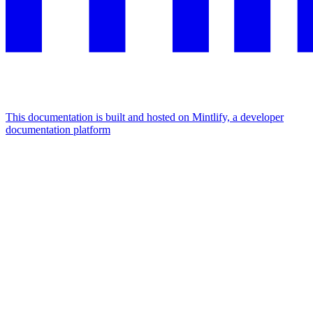
This documentation is built and hosted on Mintlify, a developer
documentation platform
Assistant
Responses
are
generated
using
AI
and
may
contain
mistakes.