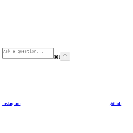
⌘
I
instagram
github