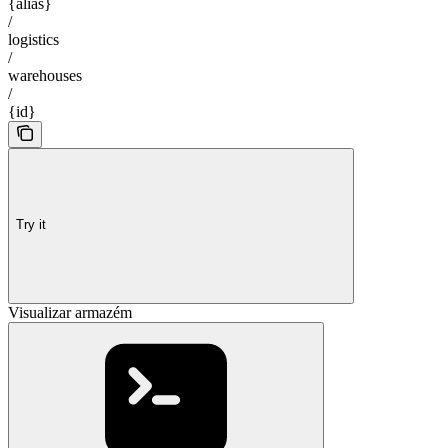
{alias}
/
logistics
/
warehouses
/
{id}
Try it
Visualizar armazém