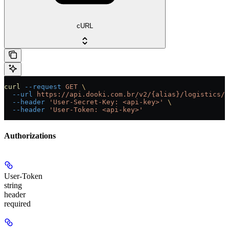
cURL
curl
 --request
 GET
 \
  --url
 https://api.dooki.com.br/v2/{alias}/logistics/w
  --header
 'User-Secret-Key: <api-key>'
 \
  --header
 'User-Token: <api-key>'
Authorizations
User-Token
string
header
required