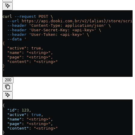
curl
 --request
 POST
 \
  --url
 https://api.dooki.com.br/v2/{alias}/store/scrip
  --header
 'Content-Type: application/json'
 \
  --header
 'User-Secret-Key: <api-key>'
 \
  --header
 'User-Token: <api-key>'
 \
  --data
 '
{
  "active": true,
  "name": "<string>",
  "page": "<string>",
  "content": "<string>"
}
'
200
{
  "id"
: 
123
,
  "active"
: 
true
,
  "name"
: 
"<string>"
,
  "page"
: 
"<string>"
,
  "content"
: 
"<string>"
}