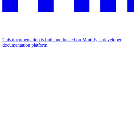
This documentation is built and hosted on Mintlify, a developer
documentation platform
Assistant
Responses
are
generated
using
AI
and
may
contain
mistakes.