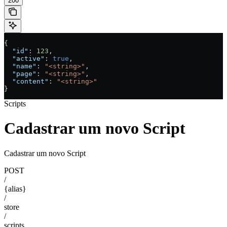
200
{
  "id"
: 
123
,
  "active"
: 
true
,
  "name"
: 
"<string>"
,
  "page"
: 
"<string>"
,
  "content"
: 
"<string>"
}
Scripts
Cadastrar um novo Script
Cadastrar um novo Script
POST
/
{alias}
/
store
/
scripts