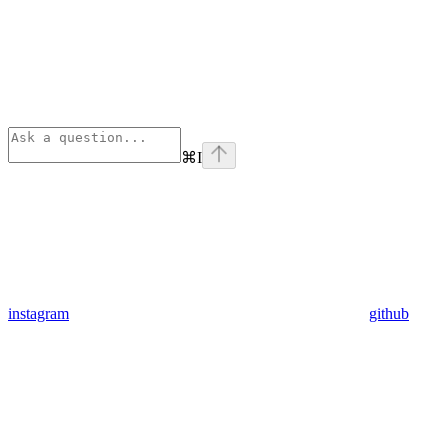
⌘
I
instagram
github