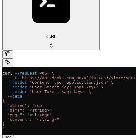
cURL
curl
 --request
 POST
 \
  --url
 https://api.dooki.com.br/v2/{alias}/store/scrip
  --header
 'Content-Type: application/json'
 \
  --header
 'User-Secret-Key: <api-key>'
 \
  --header
 'User-Token: <api-key>'
 \
  --data
 '
{
  "active": true,
  "name": "<string>",
  "page": "<string>",
  "content": "<string>"
}
'