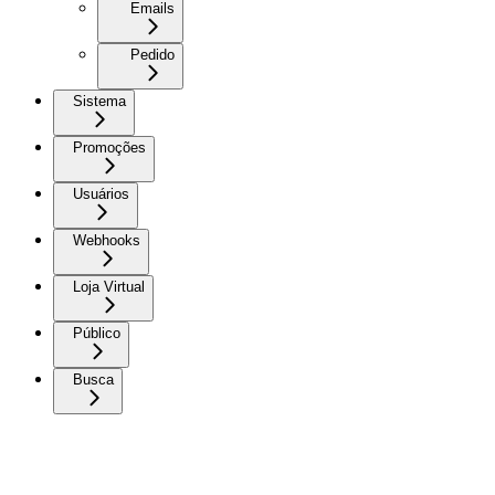
Emails
Pedido
Sistema
Promoções
Usuários
Webhooks
Loja Virtual
Público
Busca