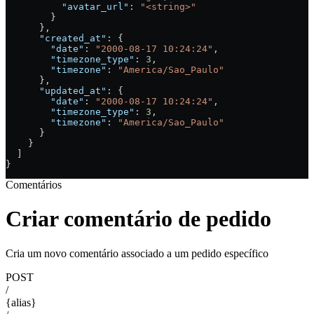
          "avatar_url"
: 
"<string>"
        }
      },
      "created_at"
: {
        "date"
: 
"2000-08-17 10:24:24"
,
        "timezone_type"
: 
3
,
        "timezone"
: 
"America/Sao_Paulo"
      },
      "updated_at"
: {
        "date"
: 
"2000-08-17 10:24:24"
,
        "timezone_type"
: 
3
,
        "timezone"
: 
"America/Sao_Paulo"
      }
    }
  ]
}
Comentários
Criar comentário de pedido
Cria um novo comentário associado a um pedido específico
POST
/
{alias}