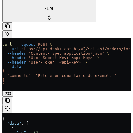
cURL
curl
 --request
 POST
 \
  --url
 https://api.dooki.com.br/v2/{alias}/orders/{ord
  --header
 'Content-Type: application/json'
 \
  --header
 'User-Secret-Key: <api-key>'
 \
  --header
 'User-Token: <api-key>'
 \
  --data
 '
{
  "comments": "Este é um comentário de exemplo."
}
'
200
{
  "data"
: [
    {
      "id"
: 
123
,