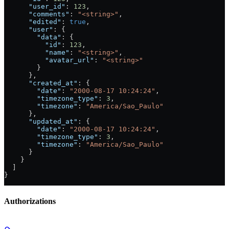
      "user_id"
: 
123
,
      "comments"
: 
"<string>"
,
      "edited"
: 
true
,
      "user"
: {
        "data"
: {
          "id"
: 
123
,
          "name"
: 
"<string>"
,
          "avatar_url"
: 
"<string>"
        }
      },
      "created_at"
: {
        "date"
: 
"2000-08-17 10:24:24"
,
        "timezone_type"
: 
3
,
        "timezone"
: 
"America/Sao_Paulo"
      },
      "updated_at"
: {
        "date"
: 
"2000-08-17 10:24:24"
,
        "timezone_type"
: 
3
,
        "timezone"
: 
"America/Sao_Paulo"
      }
    }
  ]
}
Authorizations