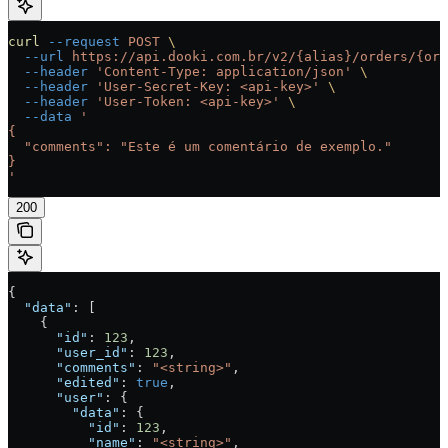
curl
 --request
 POST
 \
  --url
 https://api.dooki.com.br/v2/{alias}/orders/{ord
  --header
 'Content-Type: application/json'
 \
  --header
 'User-Secret-Key: <api-key>'
 \
  --header
 'User-Token: <api-key>'
 \
  --data
 '
{
  "comments": "Este é um comentário de exemplo."
}
'
200
{
  "data"
: [
    {
      "id"
: 
123
,
      "user_id"
: 
123
,
      "comments"
: 
"<string>"
,
      "edited"
: 
true
,
      "user"
: {
        "data"
: {
          "id"
: 
123
,
          "name"
: 
"<string>"
,