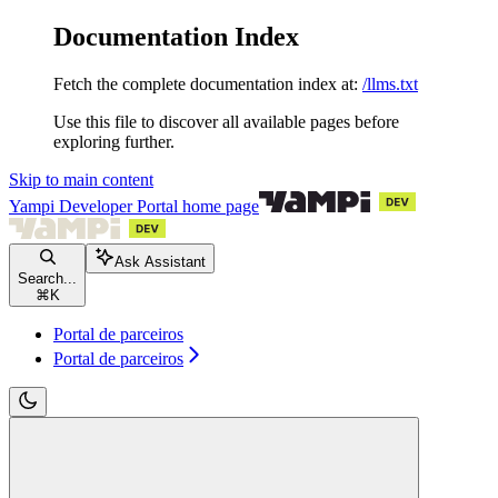
Documentation Index
Fetch the complete documentation index at:
/llms.txt
Use this file to discover all available pages before
exploring further.
Skip to main content
Yampi Developer Portal
home page
Ask Assistant
Search...
⌘
K
Portal de parceiros
Portal de parceiros