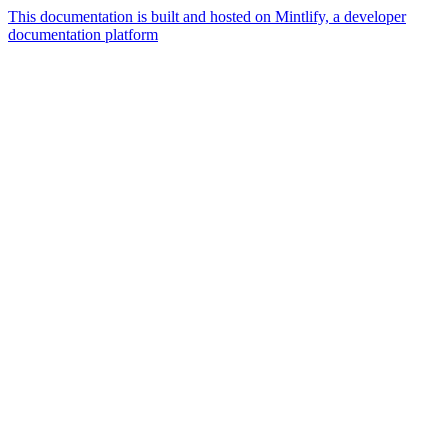
This documentation is built and hosted on Mintlify, a developer
documentation platform
Assistant
Responses
are
generated
using
AI
and
may
contain
mistakes.