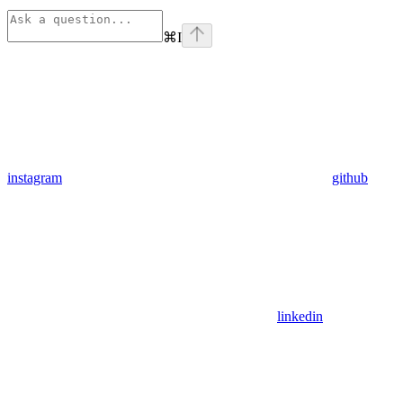
⌘
I
instagram
github
linkedin