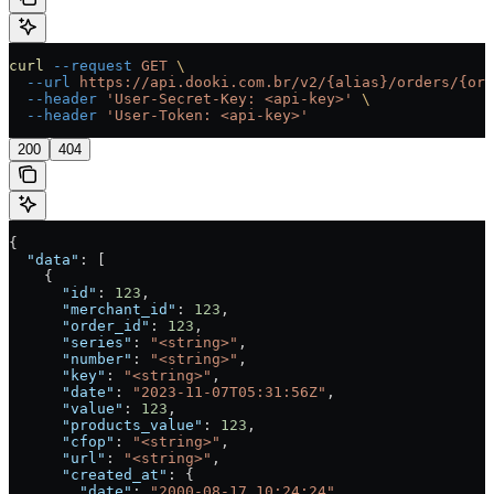
curl
 --request
 GET
 \
  --url
 https://api.dooki.com.br/v2/{alias}/orders/{ord
  --header
 'User-Secret-Key: <api-key>'
 \
  --header
 'User-Token: <api-key>'
200
404
{
  "data"
: [
    {
      "id"
: 
123
,
      "merchant_id"
: 
123
,
      "order_id"
: 
123
,
      "series"
: 
"<string>"
,
      "number"
: 
"<string>"
,
      "key"
: 
"<string>"
,
      "date"
: 
"2023-11-07T05:31:56Z"
,
      "value"
: 
123
,
      "products_value"
: 
123
,
      "cfop"
: 
"<string>"
,
      "url"
: 
"<string>"
,
      "created_at"
: {
        "date"
: 
"2000-08-17 10:24:24"
,