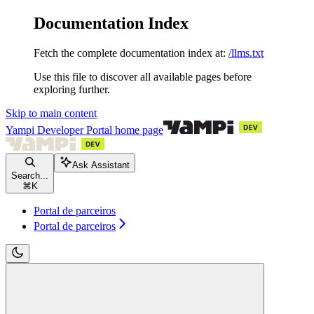
Documentation Index
Fetch the complete documentation index at:
/llms.txt
Use this file to discover all available pages before
exploring further.
Skip to main content
Yampi Developer Portal
home page
Ask Assistant
Search...
⌘
K
Portal de parceiros
Portal de parceiros