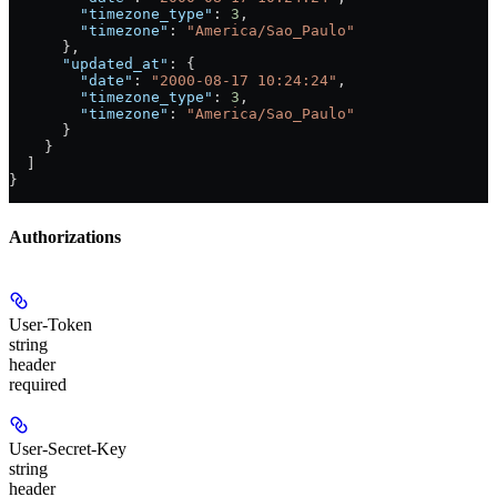
        "timezone_type"
: 
3
,
        "timezone"
: 
"America/Sao_Paulo"
      },
      "updated_at"
: {
        "date"
: 
"2000-08-17 10:24:24"
,
        "timezone_type"
: 
3
,
        "timezone"
: 
"America/Sao_Paulo"
      }
    }
  ]
}
Authorizations
User-Token
string
header
required
User-Secret-Key
string
header