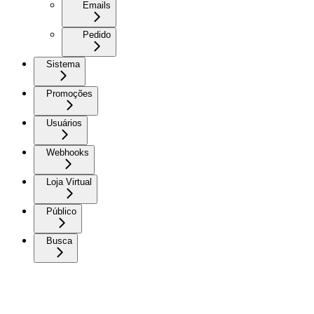
Emails
Pedido
Sistema
Promoções
Usuários
Webhooks
Loja Virtual
Público
Busca