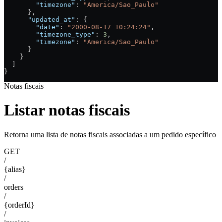
        "timezone"
: 
"America/Sao_Paulo"
      },
      "updated_at"
: {
        "date"
: 
"2000-08-17 10:24:24"
,
        "timezone_type"
: 
3
,
        "timezone"
: 
"America/Sao_Paulo"
      }
    }
  ]
}
Notas fiscais
Listar notas fiscais
Retorna uma lista de notas fiscais associadas a um pedido específico
GET
/
{alias}
/
orders
/
{orderId}
/