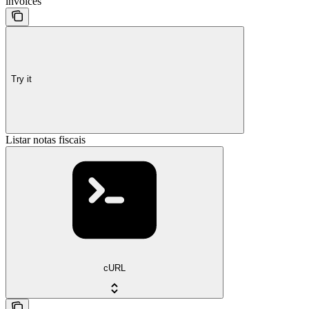
invoices
Try it
Listar notas fiscais
cURL