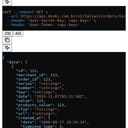
curl
 --request
 GET
 \
  --url
 https://api.dooki.com.br/v2/{alias}/orders/{ord
  --header
 'User-Secret-Key: <api-key>'
 \
  --header
 'User-Token: <api-key>'
200
404
{
  "data"
: [
    {
      "id"
: 
123
,
      "merchant_id"
: 
123
,
      "order_id"
: 
123
,
      "series"
: 
"<string>"
,
      "number"
: 
"<string>"
,
      "key"
: 
"<string>"
,
      "date"
: 
"2023-11-07T05:31:56Z"
,
      "value"
: 
123
,
      "products_value"
: 
123
,
      "cfop"
: 
"<string>"
,
      "url"
: 
"<string>"
,
      "created_at"
: {
        "date"
: 
"2000-08-17 10:24:24"
,
        "timezone_type"
: 
3
,