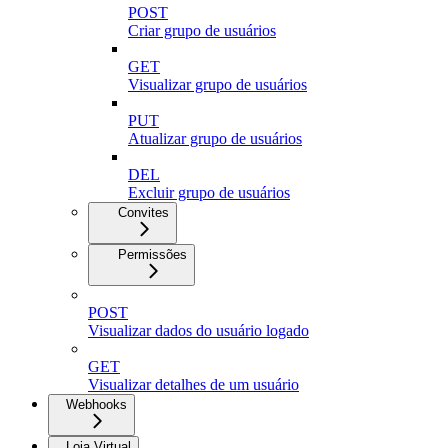
POST
Criar grupo de usuários
GET
Visualizar grupo de usuários
PUT
Atualizar grupo de usuários
DEL
Excluir grupo de usuários
Convites
Permissões
POST
Visualizar dados do usuário logado
GET
Visualizar detalhes de um usuário
Webhooks
Loja Virtual