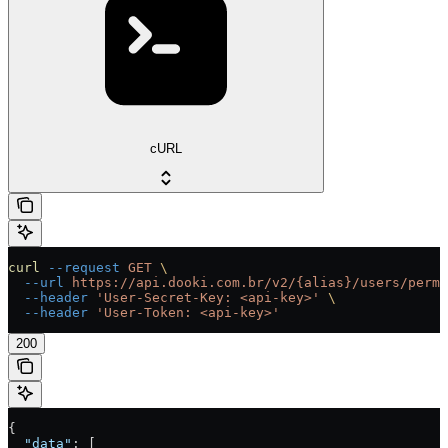
cURL
curl
 --request
 GET
 \
  --url
 https://api.dooki.com.br/v2/{alias}/users/permi
  --header
 'User-Secret-Key: <api-key>'
 \
  --header
 'User-Token: <api-key>'
200
{
  "data"
: [