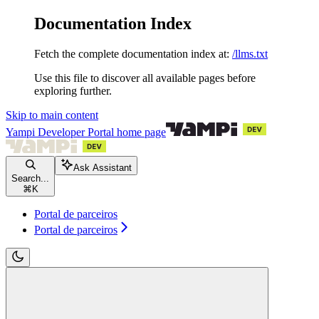
Documentation Index
Fetch the complete documentation index at:
/llms.txt
Use this file to discover all available pages before
exploring further.
Skip to main content
Yampi Developer Portal
home page
Ask Assistant
Search...
⌘
K
Portal de parceiros
Portal de parceiros