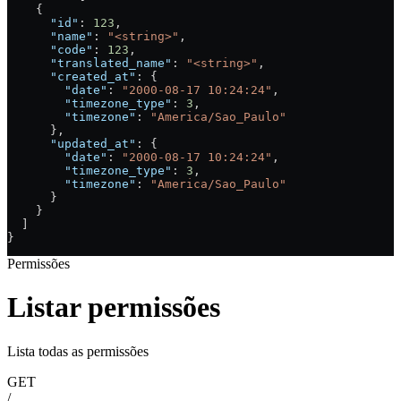
    {
      "id"
: 
123
,
      "name"
: 
"<string>"
,
      "code"
: 
123
,
      "translated_name"
: 
"<string>"
,
      "created_at"
: {
        "date"
: 
"2000-08-17 10:24:24"
,
        "timezone_type"
: 
3
,
        "timezone"
: 
"America/Sao_Paulo"
      },
      "updated_at"
: {
        "date"
: 
"2000-08-17 10:24:24"
,
        "timezone_type"
: 
3
,
        "timezone"
: 
"America/Sao_Paulo"
      }
    }
  ]
}
Permissões
Listar permissões
Lista todas as permissões
GET
/