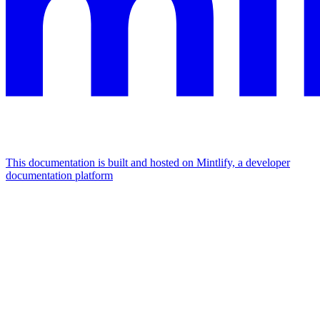
This documentation is built and hosted on Mintlify, a developer
documentation platform
Assistant
Responses
are
generated
using
AI
and