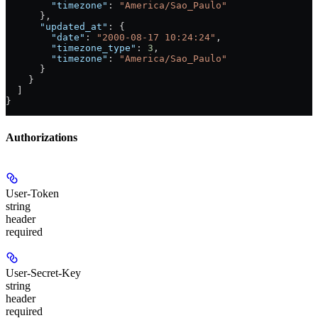
        "timezone"
: 
"America/Sao_Paulo"
      },
      "updated_at"
: {
        "date"
: 
"2000-08-17 10:24:24"
,
        "timezone_type"
: 
3
,
        "timezone"
: 
"America/Sao_Paulo"
      }
    }
  ]
}
Authorizations
User-Token
string
header
required
User-Secret-Key
string
header
required