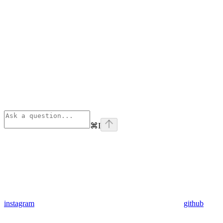
⌘
I
instagram
github