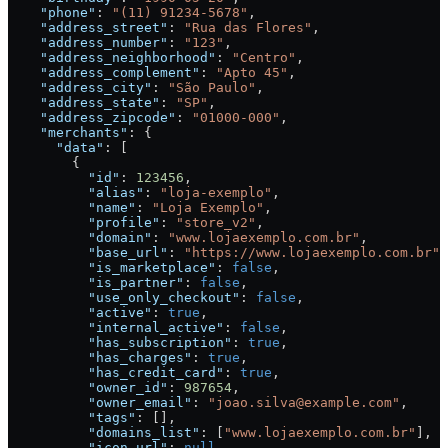
    "phone"
: 
"(11) 91234-5678"
,
    "address_street"
: 
"Rua das Flores"
,
    "address_number"
: 
"123"
,
    "address_neighborhood"
: 
"Centro"
,
    "address_complement"
: 
"Apto 45"
,
    "address_city"
: 
"São Paulo"
,
    "address_state"
: 
"SP"
,
    "address_zipcode"
: 
"01000-000"
,
    "merchants"
: {
      "data"
: [
        {
          "id"
: 
123456
,
          "alias"
: 
"loja-exemplo"
,
          "name"
: 
"Loja Exemplo"
,
          "profile"
: 
"store_v2"
,
          "domain"
: 
"www.lojaexemplo.com.br"
,
          "base_url"
: 
"https://www.lojaexemplo.com.br"
,
          "is_marketplace"
: 
false
,
          "is_partner"
: 
false
,
          "use_only_checkout"
: 
false
,
          "active"
: 
true
,
          "internal_active"
: 
false
,
          "has_subscription"
: 
true
,
          "has_charges"
: 
true
,
          "has_credit_card"
: 
true
,
          "owner_id"
: 
987654
,
          "owner_email"
: 
"joao.silva@example.com"
,
          "tags"
: [],
          "domains_list"
: [
"www.lojaexemplo.com.br"
],
          "icon_url"
: 
null
,