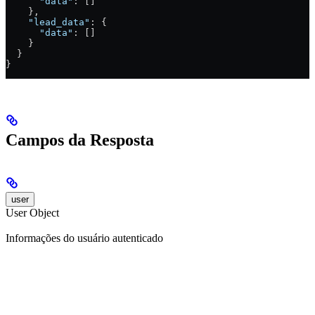
      "data"
: []
    },
    "lead_data"
: {
      "data"
: []
    }
  }
}
Campos da Resposta
user
User Object
Informações do usuário autenticado