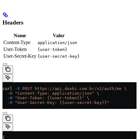
Headers
Nome
Valor
Content-Type
application/json
User-Token
{user-token}
User-Secret-Key
{user-secret-key}
curl
 -X
 POST
 https://api.dooki.com.br/v2/auth/me
 \
  -H
 "Content-Type: application/json"
 \
  -H
 "User-Token: {{user-token}}"
 \
  -H
 "User-Secret-Key: {{user-secret-key}}"
{