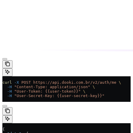
curl
 -X
 POST
 https://api.dooki.com.br/v2/auth/me
 \
  -H
 "Content-Type: application/json"
 \
  -H
 "User-Token: {{user-token}}"
 \
  -H
 "User-Secret-Key: {{user-secret-key}}"
{