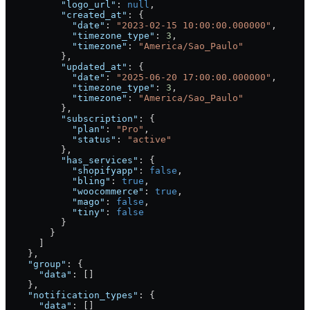
          "logo_url"
: 
null
,
          "created_at"
: {
            "date"
: 
"2023-02-15 10:00:00.000000"
,
            "timezone_type"
: 
3
,
            "timezone"
: 
"America/Sao_Paulo"
          },
          "updated_at"
: {
            "date"
: 
"2025-06-20 17:00:00.000000"
,
            "timezone_type"
: 
3
,
            "timezone"
: 
"America/Sao_Paulo"
          },
          "subscription"
: {
            "plan"
: 
"Pro"
,
            "status"
: 
"active"
          },
          "has_services"
: {
            "shopifyapp"
: 
false
,
            "bling"
: 
true
,
            "woocommerce"
: 
true
,
            "mago"
: 
false
,
            "tiny"
: 
false
          }
        }
      ]
    },
    "group"
: {
      "data"
: []
    },
    "notification_types"
: {
      "data"
: []