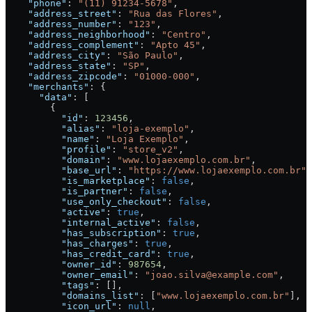
    "phone"
: 
"(11) 91234-5678"
,
    "address_street"
: 
"Rua das Flores"
,
    "address_number"
: 
"123"
,
    "address_neighborhood"
: 
"Centro"
,
    "address_complement"
: 
"Apto 45"
,
    "address_city"
: 
"São Paulo"
,
    "address_state"
: 
"SP"
,
    "address_zipcode"
: 
"01000-000"
,
    "merchants"
: {
      "data"
: [
        {
          "id"
: 
123456
,
          "alias"
: 
"loja-exemplo"
,
          "name"
: 
"Loja Exemplo"
,
          "profile"
: 
"store_v2"
,
          "domain"
: 
"www.lojaexemplo.com.br"
,
          "base_url"
: 
"https://www.lojaexemplo.com.br"
,
          "is_marketplace"
: 
false
,
          "is_partner"
: 
false
,
          "use_only_checkout"
: 
false
,
          "active"
: 
true
,
          "internal_active"
: 
false
,
          "has_subscription"
: 
true
,
          "has_charges"
: 
true
,
          "has_credit_card"
: 
true
,
          "owner_id"
: 
987654
,
          "owner_email"
: 
"joao.silva@example.com"
,
          "tags"
: [],
          "domains_list"
: [
"www.lojaexemplo.com.br"
],
          "icon_url"
: 
null
,