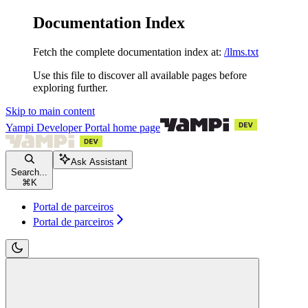
Documentation Index
Fetch the complete documentation index at:
/llms.txt
Use this file to discover all available pages before
exploring further.
Skip to main content
Yampi Developer Portal
home page
Ask Assistant
Search...
⌘
K
Portal de parceiros
Portal de parceiros