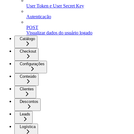
User Token e User Secret Key
Autenticação
POST
Visualizar dados do usuário logado
Catálogo
Checkout
Configurações
Conteúdo
Clientes
Descontos
Leads
Logística