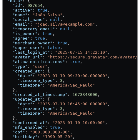
  "data"
: {
    "id"
: 
987654
,
    "active"
: 
true
,
    "name"
: 
"João Silva"
,
    "social_name"
: 
null
,
    "email"
: 
"joao.silva@example.com"
,
    "temporary_email"
: 
null
,
    "is_owner"
: 
true
,
    "agree"
: 
true
,
    "merchant_owner"
: 
true
,
    "super_user"
: 
false
,
    "last_login_at"
: 
"2025-07-15 14:22:10"
,
    "avatar_url"
: 
"https://secure.gravatar.com/avatar/a
    "allow_notifications"
: 
true
,
    "type"
: 
"user"
,
    "created_at"
: {
      "date"
: 
"2023-01-10 09:30:00.000000"
,
      "timezone_type"
: 
3
,
      "timezone"
: 
"America/Sao_Paulo"
    },
    "created_at_timestamp"
: 
1673343000
,
    "updated_at"
: {
      "date"
: 
"2025-07-10 16:45:00.000000"
,
      "timezone_type"
: 
3
,
      "timezone"
: 
"America/Sao_Paulo"
    },
    "confirmed_at"
: 
"2023-01-10 10:00:00"
,
    "mfa_enabled"
: 
true
,
    "cpf"
: 
"000.000.000-00"
,
    "birthday"
: 
"1990-05-20"
,