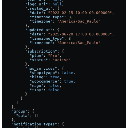
          "logo_url"
: 
null
,
          "created_at"
: {
            "date"
: 
"2023-02-15 10:00:00.000000"
,
            "timezone_type"
: 
3
,
            "timezone"
: 
"America/Sao_Paulo"
          },
          "updated_at"
: {
            "date"
: 
"2025-06-20 17:00:00.000000"
,
            "timezone_type"
: 
3
,
            "timezone"
: 
"America/Sao_Paulo"
          },
          "subscription"
: {
            "plan"
: 
"Pro"
,
            "status"
: 
"active"
          },
          "has_services"
: {
            "shopifyapp"
: 
false
,
            "bling"
: 
true
,
            "woocommerce"
: 
true
,
            "mago"
: 
false
,
            "tiny"
: 
false
          }
        }
      ]
    },
    "group"
: {
      "data"
: []
    },
    "notification_types"
: {