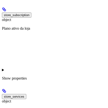
store_subscription
object
Plano ativo da loja
Show
properties
store_services
object