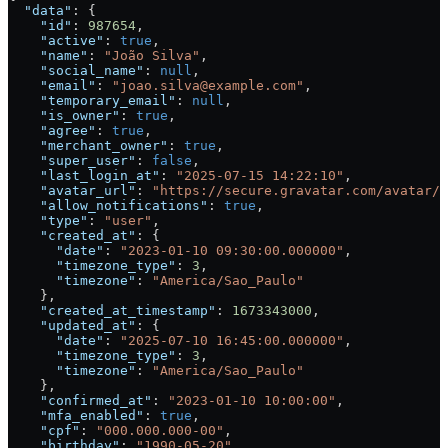
  "data"
: {
    "id"
: 
987654
,
    "active"
: 
true
,
    "name"
: 
"João Silva"
,
    "social_name"
: 
null
,
    "email"
: 
"joao.silva@example.com"
,
    "temporary_email"
: 
null
,
    "is_owner"
: 
true
,
    "agree"
: 
true
,
    "merchant_owner"
: 
true
,
    "super_user"
: 
false
,
    "last_login_at"
: 
"2025-07-15 14:22:10"
,
    "avatar_url"
: 
"https://secure.gravatar.com/avatar/a
    "allow_notifications"
: 
true
,
    "type"
: 
"user"
,
    "created_at"
: {
      "date"
: 
"2023-01-10 09:30:00.000000"
,
      "timezone_type"
: 
3
,
      "timezone"
: 
"America/Sao_Paulo"
    },
    "created_at_timestamp"
: 
1673343000
,
    "updated_at"
: {
      "date"
: 
"2025-07-10 16:45:00.000000"
,
      "timezone_type"
: 
3
,
      "timezone"
: 
"America/Sao_Paulo"
    },
    "confirmed_at"
: 
"2023-01-10 10:00:00"
,
    "mfa_enabled"
: 
true
,
    "cpf"
: 
"000.000.000-00"
,
    "birthday"
: 
"1990-05-20"
,