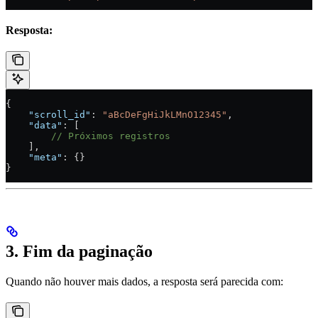
Resposta:
{
    "scroll_id"
: 
"aBcDeFgHiJkLMnO12345"
,
    "data"
: [
        // Próximos registros
    ],
    "meta"
: {}
}
3. Fim da paginação
Quando não houver mais dados, a resposta será parecida com: