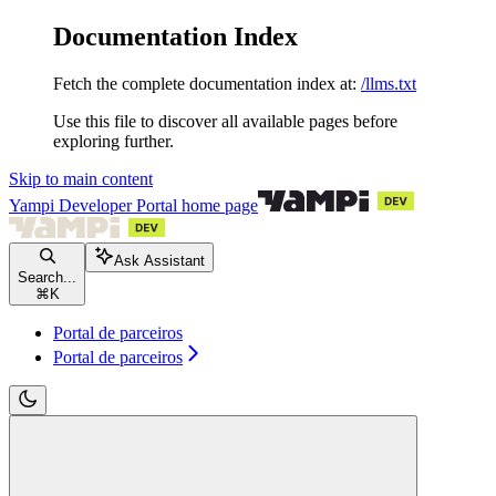
Documentation Index
Fetch the complete documentation index at:
/llms.txt
Use this file to discover all available pages before
exploring further.
Skip to main content
Yampi Developer Portal
home page
Ask Assistant
Search...
⌘
K
Portal de parceiros
Portal de parceiros