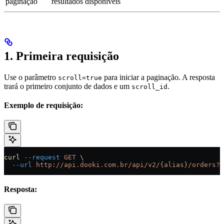
paginação
resultados disponíveis
1. Primeira requisição
Use o parâmetro
para iniciar a paginação. A resposta
scroll=true
trará o primeiro conjunto de dados e um
.
scroll_id
Exemplo de requisição:
curl
 --request
 GET
 \
  --url
 http://api.dooki.com.br/api/v2/{alias}/orders?s
Resposta: