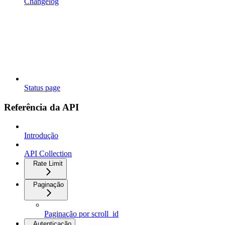
Changelog
Status page
Referência da API
Introdução
API Collection
Rate Limit
Paginação
Paginação por scroll_id
Autenticação