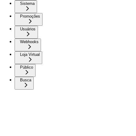
Sistema
Promoções
Usuários
Webhooks
Loja Virtual
Público
Busca