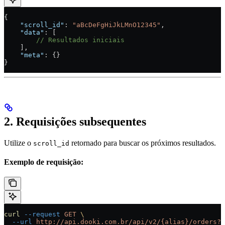
{
    "scroll_id"
: 
"aBcDeFgHiJkLMnO12345"
,
    "data"
: [
        // Resultados iniciais
    ],
    "meta"
: {}
}
2. Requisições subsequentes
Utilize o
retornado para buscar os próximos resultados.
scroll_id
Exemplo de requisição:
curl
 --request
 GET
 \
  --url
 http://api.dooki.com.br/api/v2/{alias}/orders?s