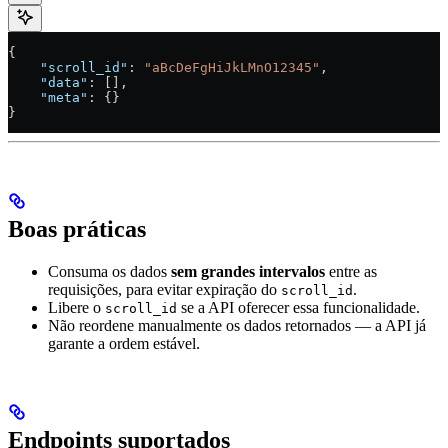
{
    "scroll_id"
: 
"aBcDeFgHiJkLMnO12345"
,
    "data"
: [],
    "meta"
: {}
}
Boas práticas
Consuma os dados
sem grandes intervalos
entre as
requisições, para evitar expiração do
.
scroll_id
Libere o
se a API oferecer essa funcionalidade.
scroll_id
Não reordene manualmente os dados retornados — a API já
garante a ordem estável.
Endpoints suportados