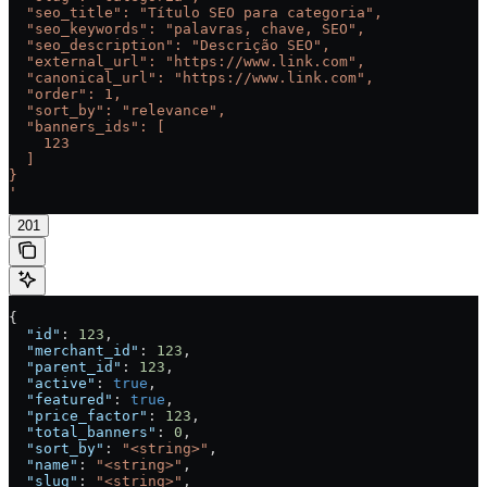
  "seo_title": "Título SEO para categoria",
  "seo_keywords": "palavras, chave, SEO",
  "seo_description": "Descrição SEO",
  "external_url": "https://www.link.com",
  "canonical_url": "https://www.link.com",
  "order": 1,
  "sort_by": "relevance",
  "banners_ids": [
    123
  ]
}
'
201
{
  "id"
: 
123
,
  "merchant_id"
: 
123
,
  "parent_id"
: 
123
,
  "active"
: 
true
,
  "featured"
: 
true
,
  "price_factor"
: 
123
,
  "total_banners"
: 
0
,
  "sort_by"
: 
"<string>"
,
  "name"
: 
"<string>"
,
  "slug"
: 
"<string>"
,