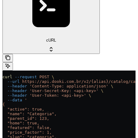
cURL
curl
 --request
 POST
 \
  --url
 https://api.dooki.com.br/v2/{alias}/catalog/cat
  --header
 'Content-Type: application/json'
 \
  --header
 'User-Secret-Key: <api-key>'
 \
  --header
 'User-Token: <api-key>'
 \
  --data
 '
{
  "active": true,
  "name": "Categoria",
  "parent_id": 123,
  "home": true,
  "featured": false,
  "price_factor": 1,
  "slug": "categoria",