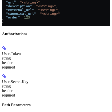
  "url"
: 
"<string>"
,
  "description"
: 
"<string>"
,
  "external_url"
: 
"<string>"
,
  "canonical_url"
: 
"<string>"
,
  "order"
: 
123
}
Authorizations
User-Token
string
header
required
User-Secret-Key
string
header
required
Path Parameters