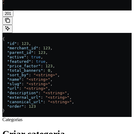
'
201
{
  "id"
: 
123
,
  "merchant_id"
: 
123
,
  "parent_id"
: 
123
,
  "active"
: 
true
,
  "featured"
: 
true
,
  "price_factor"
: 
123
,
  "total_banners"
: 
0
,
  "sort_by"
: 
"<string>"
,
  "name"
: 
"<string>"
,
  "slug"
: 
"<string>"
,
  "url"
: 
"<string>"
,
  "description"
: 
"<string>"
,
  "external_url"
: 
"<string>"
,
  "canonical_url"
: 
"<string>"
,
  "order"
: 
123
}
Categorias