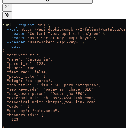
curl
 --request
 POST
 \
  --url
 https://api.dooki.com.br/v2/{alias}/catalog/cat
  --header
 'Content-Type: application/json'
 \
  --header
 'User-Secret-Key: <api-key>'
 \
  --header
 'User-Token: <api-key>'
 \
  --data
 '
{
  "active": true,
  "name": "Categoria",
  "parent_id": 123,
  "home": true,
  "featured": false,
  "price_factor": 1,
  "slug": "categoria",
  "seo_title": "Título SEO para categoria",
  "seo_keywords": "palavras, chave, SEO",
  "seo_description": "Descrição SEO",
  "external_url": "https://www.link.com",
  "canonical_url": "https://www.link.com",
  "order": 1,
  "sort_by": "relevance",
  "banners_ids": [
    123
  ]
}