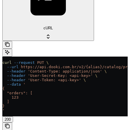
cURL
curl
 --request
 PUT
 \
  --url
 https://api.dooki.com.br/v2/{alias}/catalog/pro
  --header
 'Content-Type: application/json'
 \
  --header
 'User-Secret-Key: <api-key>'
 \
  --header
 'User-Token: <api-key>'
 \
  --data
 '
{
  "orders": [
    123
  ]
}
'
200