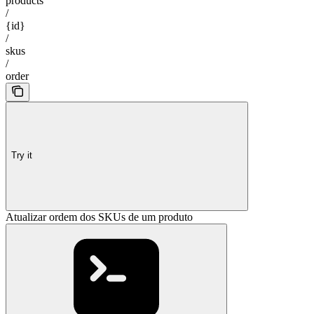
products
/
{id}
/
skus
/
order
Try it
Atualizar ordem dos SKUs de um produto