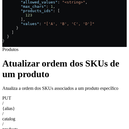
        "allowed_values"
: 
"<string>"
,
        "max_chars"
: 
1
,
        "products_ids"
: [
          123
        ],
        "values"
: 
"['A', 'B', 'C', 'D']"
      }
    ]
  }
}
Produtos
Atualizar ordem dos SKUs de
um produto
Atualiza a ordem dos SKUs associados a um produto específico
PUT
/
{alias}
/
catalog
/