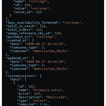
      "name"
: 
"<string>"
,
      "id"
: 
123
,
      "value"
: 
"<string>"
,
      "value_id"
: 
123
    }
  ],
  "days_availability_formated"
: 
"<string>"
,
  "total_in_stock"
: 
123
,
  "total_orders"
: 
123
,
  "image_reference_sku_id"
: 
123
,
  "purchase_url"
: 
"<string>"
,
  "created_at"
: {
    "date"
: 
"2000-08-17 10:24:24"
,
    "timezone_type"
: 
3
,
    "timezone"
: 
"America/Sao_Paulo"
  },
  "updated_at"
: {
    "date"
: 
"2000-08-17 10:24:24"
,
    "timezone_type"
: 
3
,
    "timezone"
: 
"America/Sao_Paulo"
  },
  "customizations"
: {
    "data"
: [
      {
        "id"
: 
123
,
        "name"
: 
"Primeira Letra"
,
        "price"
: 
123
,
        "description"
: 
"Descrição"
,
        "type"
: 
"select"
,
        "required"
: 
true
,