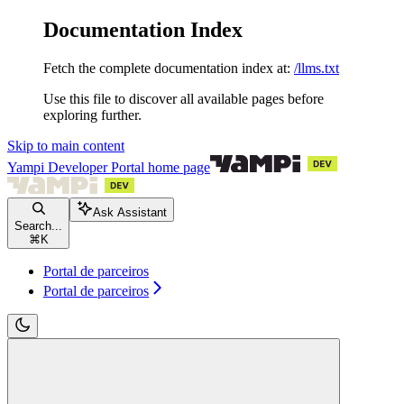
Documentation Index
Fetch the complete documentation index at:
/llms.txt
Use this file to discover all available pages before
exploring further.
Skip to main content
Yampi Developer Portal
home page
Ask Assistant
Search...
⌘
K
Portal de parceiros
Portal de parceiros