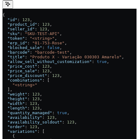
{
  "id"
: 
123
,
  "product_id"
: 
123
,
  "seller_id"
: 
123
,
  "sku"
: 
"SKU-TEST-API"
,
  "token"
: 
"<string>"
,
  "erp_id"
: 
"01-753-Rose"
,
  "blocked_sale"
: 
false
,
  "barcode"
: 
"barcode-test"
,
  "title"
: 
"Produto X - Variação 030303 Amarelo"
,
  "allow_sell_without_customization"
: 
true
,
  "price_cost"
: 
123
,
  "price_sale"
: 
123
,
  "price_discount"
: 
123
,
  "combinations"
: [
    "<string>"
  ],
  "weight"
: 
123
,
  "height"
: 
123
,
  "width"
: 
123
,
  "length"
: 
123
,
  "quantity_managed"
: 
true
,
  "availability"
: 
123
,
  "availability_soldout"
: 
123
,
  "order"
: 
123
,
  "variations"
: [
    {