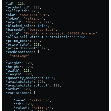
  "id"
: 
123
,
  "product_id"
: 
123
,
  "seller_id"
: 
123
,
  "sku"
: 
"SKU-TEST-API"
,
  "token"
: 
"<string>"
,
  "erp_id"
: 
"01-753-Rose"
,
  "blocked_sale"
: 
false
,
  "barcode"
: 
"barcode-test"
,
  "title"
: 
"Produto X - Variação 030303 Amarelo"
,
  "allow_sell_without_customization"
: 
true
,
  "price_cost"
: 
123
,
  "price_sale"
: 
123
,
  "price_discount"
: 
123
,
  "combinations"
: [
    "<string>"
  ],
  "weight"
: 
123
,
  "height"
: 
123
,
  "width"
: 
123
,
  "length"
: 
123
,
  "quantity_managed"
: 
true
,
  "availability"
: 
123
,
  "availability_soldout"
: 
123
,
  "order"
: 
123
,
  "variations"
: [
    {
      "name"
: 
"<string>"
,
      "id"
: 
123
,
      "value"
: 
"<string>"
,