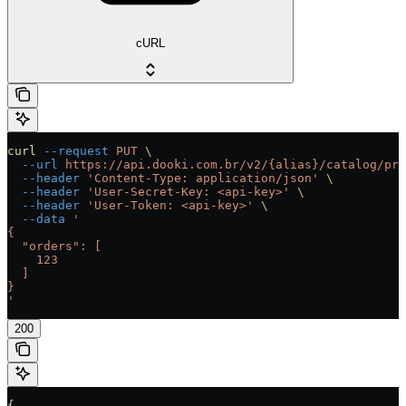
cURL
curl
 --request
 PUT
 \
  --url
 https://api.dooki.com.br/v2/{alias}/catalog/pro
  --header
 'Content-Type: application/json'
 \
  --header
 'User-Secret-Key: <api-key>'
 \
  --header
 'User-Token: <api-key>'
 \
  --data
 '
{
  "orders": [
    123
  ]
}
'
200
{