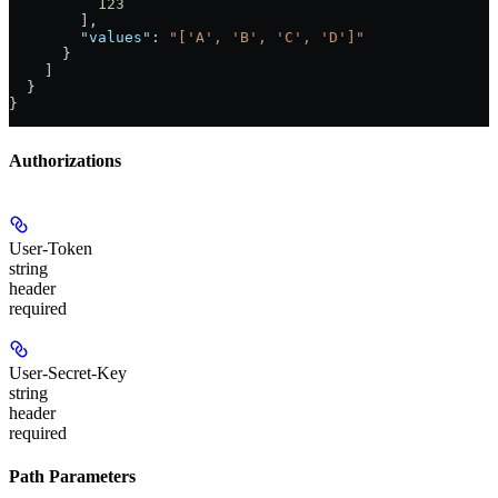
          123
        ],
        "values"
: 
"['A', 'B', 'C', 'D']"
      }
    ]
  }
}
Authorizations
User-Token
string
header
required
User-Secret-Key
string
header
required
Path Parameters