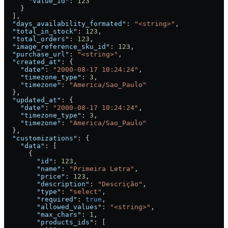
      "value_id"
: 
123
    }
  ],
  "days_availability_formated"
: 
"<string>"
,
  "total_in_stock"
: 
123
,
  "total_orders"
: 
123
,
  "image_reference_sku_id"
: 
123
,
  "purchase_url"
: 
"<string>"
,
  "created_at"
: {
    "date"
: 
"2000-08-17 10:24:24"
,
    "timezone_type"
: 
3
,
    "timezone"
: 
"America/Sao_Paulo"
  },
  "updated_at"
: {
    "date"
: 
"2000-08-17 10:24:24"
,
    "timezone_type"
: 
3
,
    "timezone"
: 
"America/Sao_Paulo"
  },
  "customizations"
: {
    "data"
: [
      {
        "id"
: 
123
,
        "name"
: 
"Primeira Letra"
,
        "price"
: 
123
,
        "description"
: 
"Descrição"
,
        "type"
: 
"select"
,
        "required"
: 
true
,
        "allowed_values"
: 
"<string>"
,
        "max_chars"
: 
1
,
        "products_ids"
: [