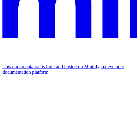
This documentation is built and hosted on Mintlify, a developer
documentation platform
Assistant
Responses
are
generated
using
AI
and