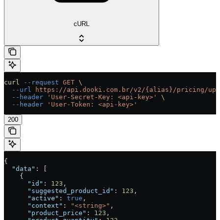
cURL
curl
 --request
 GET
 \
  --url
 https://api.dooki.com.br/v2/{alias}/pricing/ups
  --header
 'User-Secret-Key: <api-key>'
 \
  --header
 'User-Token: <api-key>'
200
{
  "data"
: [
    {
      "id"
: 
123
,
      "suggested_product_id"
: 
123
,
      "active"
: 
true
,
      "context"
: 
"<string>"
,
      "product_price"
: 
123
,