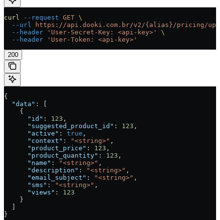
curl
 --request
 GET
 \
  --url
 https://api.dooki.com.br/v2/{alias}/pricing/ups
  --header
 'User-Secret-Key: <api-key>'
 \
  --header
 'User-Token: <api-key>'
200
{
  "data"
: [
    {
      "id"
: 
123
,
      "suggested_product_id"
: 
123
,
      "active"
: 
true
,
      "context"
: 
"<string>"
,
      "product_price"
: 
123
,
      "product_quantity"
: 
123
,
      "name"
: 
"<string>"
,
      "description"
: 
"<string>"
,
      "email_subject"
: 
"<string>"
,
      "sms"
: 
"<string>"
,
      "views"
: 
123
    }
  ]
}