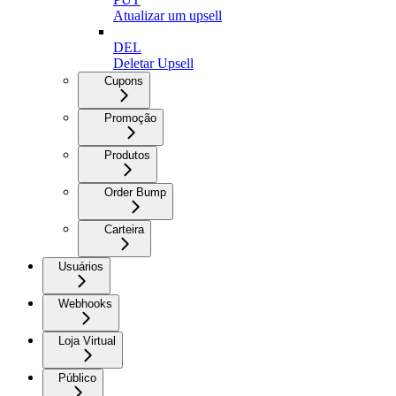
Atualizar um upsell
DEL
Deletar Upsell
Cupons
Promoção
Produtos
Order Bump
Carteira
Usuários
Webhooks
Loja Virtual
Público