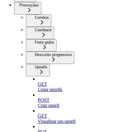
Promoções
Combos
Cashback
Frete grátis
Desconto progressivo
Upsells
GET
Listar upsells
POST
Criar upsell
GET
Visualizar um upsell
PUT