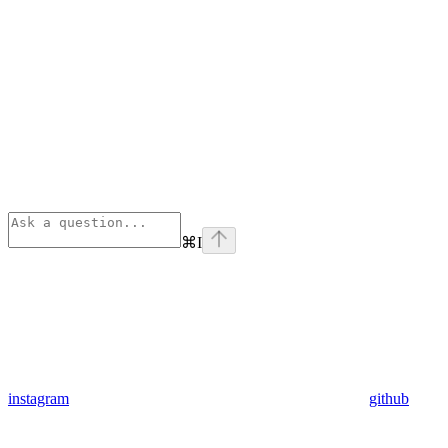
⌘
I
instagram
github