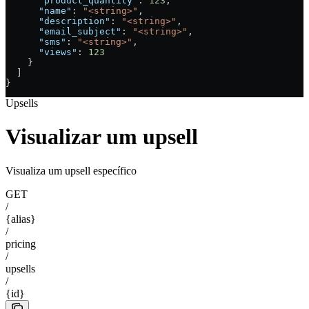
      "product_quantity"
: 
123
,
      "name"
: 
"<string>"
,
      "description"
: 
"<string>"
,
      "email_subject"
: 
"<string>"
,
      "sms"
: 
"<string>"
,
      "views"
: 
123
    }
  ]
}
Upsells
Visualizar um upsell
Visualiza um upsell específico
GET
/
{alias}
/
pricing
/
upsells
/
{id}