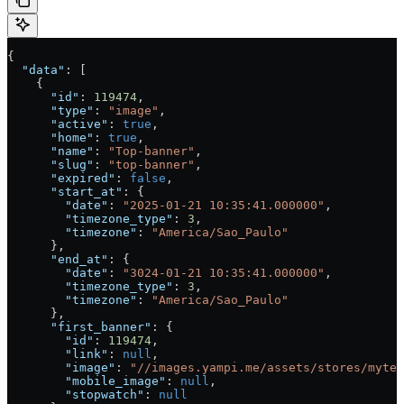
{
  "data"
: [
    {
      "id"
: 
119474
,
      "type"
: 
"image"
,
      "active"
: 
true
,
      "home"
: 
true
,
      "name"
: 
"Top-banner"
,
      "slug"
: 
"top-banner"
,
      "expired"
: 
false
,
      "start_at"
: {
        "date"
: 
"2025-01-21 10:35:41.000000"
,
        "timezone_type"
: 
3
,
        "timezone"
: 
"America/Sao_Paulo"
      },
      "end_at"
: {
        "date"
: 
"3024-01-21 10:35:41.000000"
,
        "timezone_type"
: 
3
,
        "timezone"
: 
"America/Sao_Paulo"
      },
      "first_banner"
: {
        "id"
: 
119474
,
        "link"
: 
null
,
        "image"
: 
"//images.yampi.me/assets/stores/mytem
        "mobile_image"
: 
null
,
        "stopwatch"
: 
null