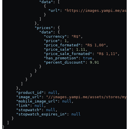
                "data"
: [
                  {
                    "url"
: 
"https://images.yampi.me/ass
                  }
                ]
              },
              "prices"
: {
                "data"
: {
                  "currency"
: 
"R$"
,
                  "price"
: 
1
,
                  "price_formated"
: 
"R$ 1,00"
,
                  "price_sale"
: 
1.11
,
                  "price_sale_formated"
: 
"R$ 1,11"
,
                  "has_promotion"
: 
true
,
                  "percent_discount"
: 
9.91
                }
              }
            }
          }
        ]
      },
      "product_id"
: 
null
,
      "image_url"
: 
"//images.yampi.me/assets/stores/myt
      "mobile_image_url"
: 
null
,
      "link"
: 
null
,
      "stopwatch"
: 
null
,
      "stopwatch_expires_in"
: 
null
    }
  ]
}