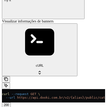
Try it
Visualizar informações de banners
cURL
curl
 --request
 GET
 \
  --url
 https://api.dooki.com.br/v2/{alias}/public/cata
200