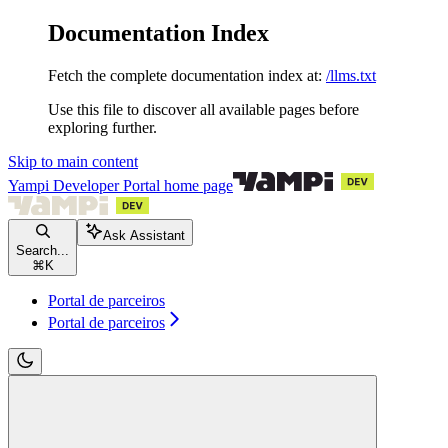
Documentation Index
Fetch the complete documentation index at:
/llms.txt
Use this file to discover all available pages before
exploring further.
Skip to main content
Yampi Developer Portal
home page
Ask Assistant
Search...
⌘
K
Portal de parceiros
Portal de parceiros