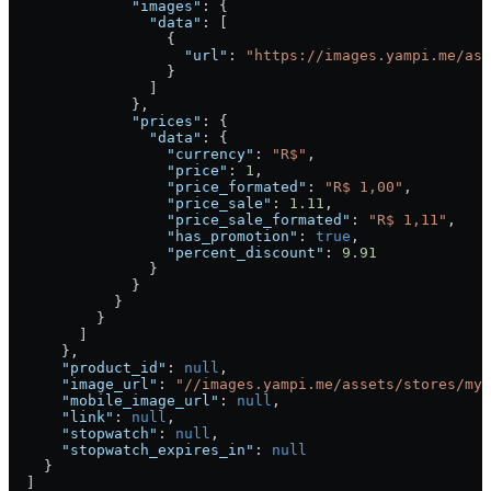
              "images"
: {
                "data"
: [
                  {
                    "url"
: 
"https://images.yampi.me/ass
                  }
                ]
              },
              "prices"
: {
                "data"
: {
                  "currency"
: 
"R$"
,
                  "price"
: 
1
,
                  "price_formated"
: 
"R$ 1,00"
,
                  "price_sale"
: 
1.11
,
                  "price_sale_formated"
: 
"R$ 1,11"
,
                  "has_promotion"
: 
true
,
                  "percent_discount"
: 
9.91
                }
              }
            }
          }
        ]
      },
      "product_id"
: 
null
,
      "image_url"
: 
"//images.yampi.me/assets/stores/myt
      "mobile_image_url"
: 
null
,
      "link"
: 
null
,
      "stopwatch"
: 
null
,
      "stopwatch_expires_in"
: 
null
    }
  ]