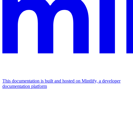
This documentation is built and hosted on Mintlify, a developer
documentation platform
Assistant
Responses
are
generated