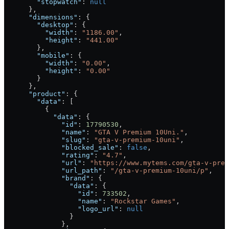
        "stopwatch"
: 
null
      },
      "dimensions"
: {
        "desktop"
: {
          "width"
: 
"1186.00"
,
          "height"
: 
"441.00"
        },
        "mobile"
: {
          "width"
: 
"0.00"
,
          "height"
: 
"0.00"
        }
      },
      "product"
: {
        "data"
: [
          {
            "data"
: {
              "id"
: 
17790530
,
              "name"
: 
"GTA V Premium 10Uni."
,
              "slug"
: 
"gta-v-premium-10uni"
,
              "blocked_sale"
: 
false
,
              "rating"
: 
"4.7"
,
              "url"
: 
"https://www.mytems.com/gta-v-prem
              "url_path"
: 
"/gta-v-premium-10uni/p"
,
              "brand"
: {
                "data"
: {
                  "id"
: 
733502
,
                  "name"
: 
"Rockstar Games"
,
                  "logo_url"
: 
null
                }
              },