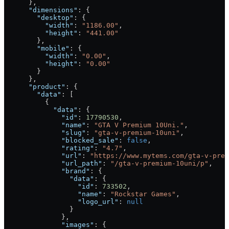
      },
      "dimensions"
: {
        "desktop"
: {
          "width"
: 
"1186.00"
,
          "height"
: 
"441.00"
        },
        "mobile"
: {
          "width"
: 
"0.00"
,
          "height"
: 
"0.00"
        }
      },
      "product"
: {
        "data"
: [
          {
            "data"
: {
              "id"
: 
17790530
,
              "name"
: 
"GTA V Premium 10Uni."
,
              "slug"
: 
"gta-v-premium-10uni"
,
              "blocked_sale"
: 
false
,
              "rating"
: 
"4.7"
,
              "url"
: 
"https://www.mytems.com/gta-v-prem
              "url_path"
: 
"/gta-v-premium-10uni/p"
,
              "brand"
: {
                "data"
: {
                  "id"
: 
733502
,
                  "name"
: 
"Rockstar Games"
,
                  "logo_url"
: 
null
                }
              },
              "images"
: {