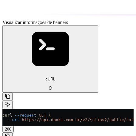
Visualizar informações de banners
cURL
curl
 --request
 GET
 \
  --url
 https://api.dooki.com.br/v2/{alias}/public/cata
200