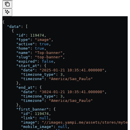
{
  "data"
: [
    {
      "id"
: 
119474
,
      "type"
: 
"image"
,
      "active"
: 
true
,
      "home"
: 
true
,
      "name"
: 
"Top-banner"
,
      "slug"
: 
"top-banner"
,
      "expired"
: 
false
,
      "start_at"
: {
        "date"
: 
"2025-01-21 10:35:41.000000"
,
        "timezone_type"
: 
3
,
        "timezone"
: 
"America/Sao_Paulo"
      },
      "end_at"
: {
        "date"
: 
"3024-01-21 10:35:41.000000"
,
        "timezone_type"
: 
3
,
        "timezone"
: 
"America/Sao_Paulo"
      },
      "first_banner"
: {
        "id"
: 
119474
,
        "link"
: 
null
,
        "image"
: 
"//images.yampi.me/assets/stores/mytem
        "mobile_image"
: 
null
,