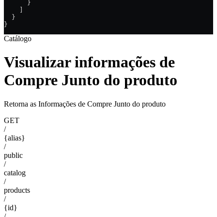
      }
    ]
  }
}
Catálogo
Visualizar informações de
Compre Junto do produto
Retorna as Informações de Compre Junto do produto
GET
/
{alias}
/
public
/
catalog
/
products
/
{id}
/