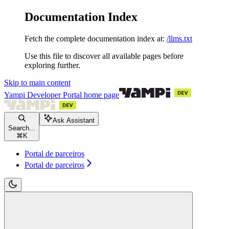
Documentation Index
Fetch the complete documentation index at:
/llms.txt
Use this file to discover all available pages before
exploring further.
Skip to main content
Yampi Developer Portal
home page
Ask Assistant
Search...
⌘
K
Portal de parceiros
Portal de parceiros