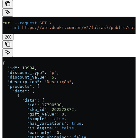
curl
 --request
 GET
 \
  --url
 https://api.dooki.com.br/v2/{alias}/public/cata
200
{
  "id"
: 
13994
,
  "discount_type"
: 
"p"
,
  "discount_value"
: 
5
,
  "description"
: 
"Descrição"
,
  "products"
: {
    "data"
: [
      {
        "data"
: {
          "id"
: 
17790530
,
          "sku_id"
: 
262573372
,
          "gift_value"
: 
0
,
          "simple"
: 
false
,
          "has_variations"
: 
true
,
          "is_digital"
: 
false
,
          "warranty"
: 
0
,
          "custom_shipping"
: 
false
,