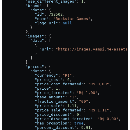
          "use_different_images"
: 
1
,
          "brand"
: {
            "data"
: {
              "id"
: 
733502
,
              "name"
: 
"Rockstar Games"
,
              "logo_url"
: 
null
            }
          },
          "images"
: {
            "data"
: [
              {
                "url"
: 
"https://images.yampi.me/assets/
              }
            ]
          },
          "prices"
: {
            "data"
: {
              "currency"
: 
"R$"
,
              "price_cost"
: 
0
,
              "price_cost_formated"
: 
"R$ 0,00"
,
              "price"
: 
1
,
              "price_formated"
: 
"R$ 1,00"
,
              "base_amount"
: 
"1"
,
              "fraction_amount"
: 
"00"
,
              "price_sale"
: 
1.11
,
              "price_sale_formated"
: 
"R$ 1,11"
,
              "price_discount"
: 
0
,
              "price_discount_formated"
: 
"R$ 0,00"
,
              "has_promotion"
: 
true
,
              "percent_discount"
: 
9.91
,