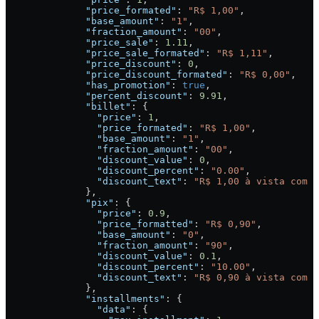
              "price_formated"
: 
"R$ 1,00"
,
              "base_amount"
: 
"1"
,
              "fraction_amount"
: 
"00"
,
              "price_sale"
: 
1.11
,
              "price_sale_formated"
: 
"R$ 1,11"
,
              "price_discount"
: 
0
,
              "price_discount_formated"
: 
"R$ 0,00"
,
              "has_promotion"
: 
true
,
              "percent_discount"
: 
9.91
,
              "billet"
: {
                "price"
: 
1
,
                "price_formated"
: 
"R$ 1,00"
,
                "base_amount"
: 
"1"
,
                "fraction_amount"
: 
"00"
,
                "discount_value"
: 
0
,
                "discount_percent"
: 
"0.00"
,
                "discount_text"
: 
"R$ 1,00 à vista com 0
              },
              "pix"
: {
                "price"
: 
0.9
,
                "price_formatted"
: 
"R$ 0,90"
,
                "base_amount"
: 
"0"
,
                "fraction_amount"
: 
"90"
,
                "discount_value"
: 
0.1
,
                "discount_percent"
: 
"10.00"
,
                "discount_text"
: 
"R$ 0,90 à vista com 1
              },
              "installments"
: {
                "data"
: {