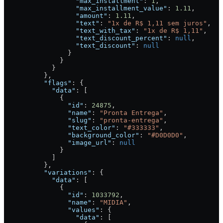
                  "max_installment"
: 
1
,
                  "max_installment_value"
: 
1.11
,
                  "amount"
: 
1.11
,
                  "text"
: 
"1x de R$ 1,11 sem juros"
,
                  "text_with_tax"
: 
"1x de R$ 1,11"
,
                  "text_discount_percent"
: 
null
,
                  "text_discount"
: 
null
                }
              }
            }
          },
          "flags"
: {
            "data"
: [
              {
                "id"
: 
24875
,
                "name"
: 
"Pronta Entrega"
,
                "slug"
: 
"pronta-entrega"
,
                "text_color"
: 
"#333333"
,
                "background_color"
: 
"#D0D0D0"
,
                "image_url"
: 
null
              }
            ]
          },
          "variations"
: {
            "data"
: [
              {
                "id"
: 
1033792
,
                "name"
: 
"MIDIA"
,
                "values"
: {
                  "data"
: [