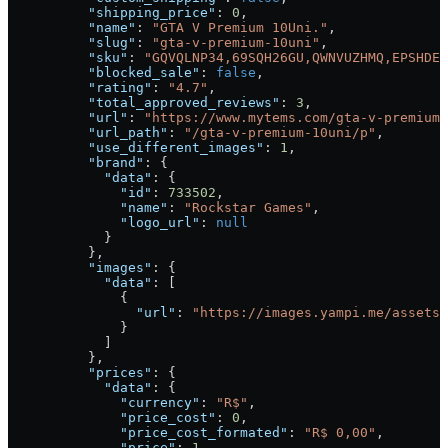
          "shipping_price"
: 
0
,
          "name"
: 
"GTA V Premium 10Uni."
,
          "slug"
: 
"gta-v-premium-10uni"
,
          "sku"
: 
"GQVQLNP34,69SQH26GU,QWNVUZHMQ,EPSHDEZ
          "blocked_sale"
: 
false
,
          "rating"
: 
"4.7"
,
          "total_approved_reviews"
: 
3
,
          "url"
: 
"https://www.mytems.com/gta-v-premium-
          "url_path"
: 
"/gta-v-premium-10uni/p"
,
          "use_different_images"
: 
1
,
          "brand"
: {
            "data"
: {
              "id"
: 
733502
,
              "name"
: 
"Rockstar Games"
,
              "logo_url"
: 
null
            }
          },
          "images"
: {
            "data"
: [
              {
                "url"
: 
"https://images.yampi.me/assets/
              }
            ]
          },
          "prices"
: {
            "data"
: {
              "currency"
: 
"R$"
,
              "price_cost"
: 
0
,
              "price_cost_formated"
: 
"R$ 0,00"
,
              "price"
: 
1
,