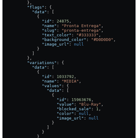
          },
          "flags"
: {
            "data"
: [
              {
                "id"
: 
24875
,
                "name"
: 
"Pronta Entrega"
,
                "slug"
: 
"pronta-entrega"
,
                "text_color"
: 
"#333333"
,
                "background_color"
: 
"#D0D0D0"
,
                "image_url"
: 
null
              }
            ]
          },
          "variations"
: {
            "data"
: [
              {
                "id"
: 
1033792
,
                "name"
: 
"MIDIA"
,
                "values"
: {
                  "data"
: [
                    {
                      "id"
: 
15963676
,
                      "value"
: 
"Blu-Ray"
,
                      "blocked_sale"
: 
1
,
                      "color"
: 
null
,
                      "image_url"
: 
null
                    }
                  ]
                }
              }