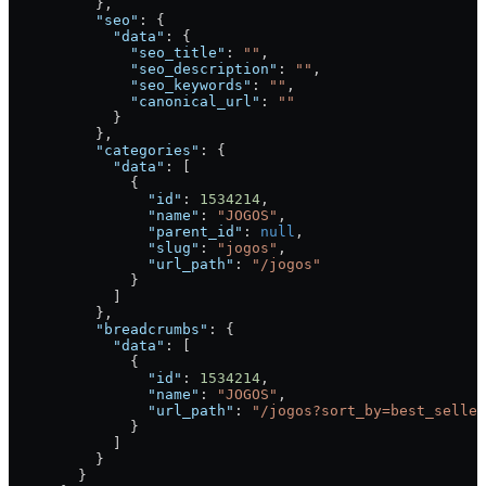
          },
          "seo"
: {
            "data"
: {
              "seo_title"
: 
""
,
              "seo_description"
: 
""
,
              "seo_keywords"
: 
""
,
              "canonical_url"
: 
""
            }
          },
          "categories"
: {
            "data"
: [
              {
                "id"
: 
1534214
,
                "name"
: 
"JOGOS"
,
                "parent_id"
: 
null
,
                "slug"
: 
"jogos"
,
                "url_path"
: 
"/jogos"
              }
            ]
          },
          "breadcrumbs"
: {
            "data"
: [
              {
                "id"
: 
1534214
,
                "name"
: 
"JOGOS"
,
                "url_path"
: 
"/jogos?sort_by=best_seller
              }
            ]
          }
        }