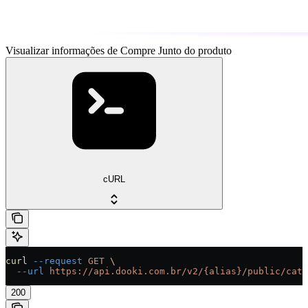
Visualizar informações de Compre Junto do produto
cURL
curl
 --request
 GET
 \
  --url
 https://api.dooki.com.br/v2/{alias}/public/cata
200