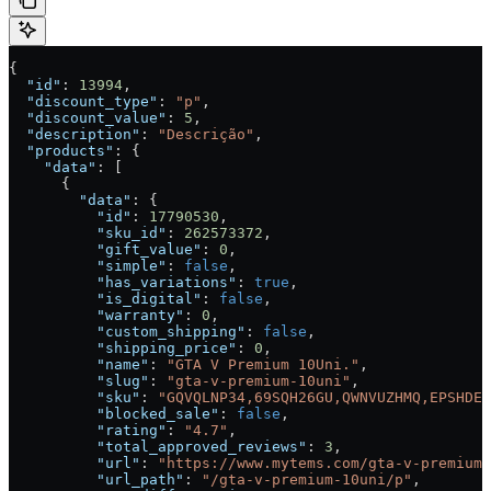
{
  "id"
: 
13994
,
  "discount_type"
: 
"p"
,
  "discount_value"
: 
5
,
  "description"
: 
"Descrição"
,
  "products"
: {
    "data"
: [
      {
        "data"
: {
          "id"
: 
17790530
,
          "sku_id"
: 
262573372
,
          "gift_value"
: 
0
,
          "simple"
: 
false
,
          "has_variations"
: 
true
,
          "is_digital"
: 
false
,
          "warranty"
: 
0
,
          "custom_shipping"
: 
false
,
          "shipping_price"
: 
0
,
          "name"
: 
"GTA V Premium 10Uni."
,
          "slug"
: 
"gta-v-premium-10uni"
,
          "sku"
: 
"GQVQLNP34,69SQH26GU,QWNVUZHMQ,EPSHDEZ
          "blocked_sale"
: 
false
,
          "rating"
: 
"4.7"
,
          "total_approved_reviews"
: 
3
,
          "url"
: 
"https://www.mytems.com/gta-v-premium-
          "url_path"
: 
"/gta-v-premium-10uni/p"
,