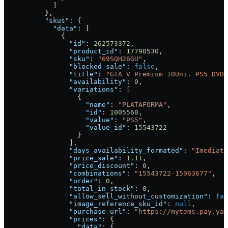
            ]
          },
          "skus"
: {
            "data"
: [
              {
                "id"
: 
262573372
,
                "product_id"
: 
17790530
,
                "sku"
: 
"69SQH26GU"
,
                "blocked_sale"
: 
false
,
                "title"
: 
"GTA V Premium 10Uni. PS5 DVD"
                "availability"
: 
0
,
                "variations"
: [
                  {
                    "name"
: 
"PLATAFORMA"
,
                    "id"
: 
1005560
,
                    "value"
: 
"PS5"
,
                    "value_id"
: 
15543722
                  }
                ],
                "days_availability_formated"
: 
"Imediata
                "price_sale"
: 
1.11
,
                "price_discount"
: 
0
,
                "combinations"
: 
"15543722-15963677"
,
                "order"
: 
0
,
                "total_in_stock"
: 
0
,
                "allow_sell_without_customization"
: 
fal
                "image_reference_sku_id"
: 
null
,
                "purchase_url"
: 
"https://mytems.pay.yam
                "prices"
: {
                  "data"
: {