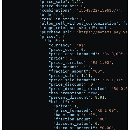
                "price_sale"
: 
1.11
,
                "price_discount"
: 
0
,
                "combinations"
: 
"15543722-15963677"
,
                "order"
: 
0
,
                "total_in_stock"
: 
0
,
                "allow_sell_without_customization"
: 
fal
                "image_reference_sku_id"
: 
null
,
                "purchase_url"
: 
"https://mytems.pay.yam
                "prices"
: {
                  "data"
: {
                    "currency"
: 
"R$"
,
                    "price_cost"
: 
0
,
                    "price_cost_formated"
: 
"R$ 0,00"
,
                    "price"
: 
1
,
                    "price_formated"
: 
"R$ 1,00"
,
                    "base_amount"
: 
"1"
,
                    "fraction_amount"
: 
"00"
,
                    "price_sale"
: 
1.11
,
                    "price_sale_formated"
: 
"R$ 1,11"
,
                    "price_discount"
: 
0
,
                    "price_discount_formated"
: 
"R$ 0,00
                    "has_promotion"
: 
true
,
                    "percent_discount"
: 
9.91
,
                    "billet"
: {
                      "price"
: 
1
,
                      "price_formated"
: 
"R$ 1,00"
,
                      "base_amount"
: 
"1"
,
                      "fraction_amount"
: 
"00"
,
                      "discount_value"
: 
0
,
                      "discount_percent"
: 
"0.00"
,