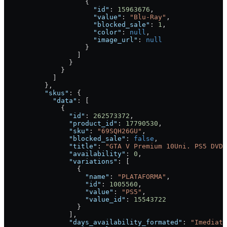
                    {
                      "id"
: 
15963676
,
                      "value"
: 
"Blu-Ray"
,
                      "blocked_sale"
: 
1
,
                      "color"
: 
null
,
                      "image_url"
: 
null
                    }
                  ]
                }
              }
            ]
          },
          "skus"
: {
            "data"
: [
              {
                "id"
: 
262573372
,
                "product_id"
: 
17790530
,
                "sku"
: 
"69SQH26GU"
,
                "blocked_sale"
: 
false
,
                "title"
: 
"GTA V Premium 10Uni. PS5 DVD"
                "availability"
: 
0
,
                "variations"
: [
                  {
                    "name"
: 
"PLATAFORMA"
,
                    "id"
: 
1005560
,
                    "value"
: 
"PS5"
,
                    "value_id"
: 
15543722
                  }
                ],
                "days_availability_formated"
: 
"Imediata