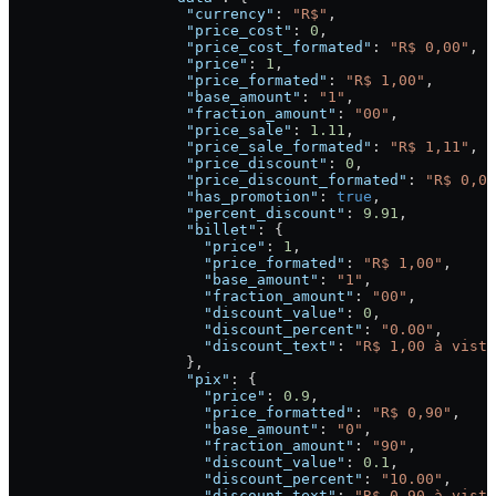
                    "currency"
: 
"R$"
,
                    "price_cost"
: 
0
,
                    "price_cost_formated"
: 
"R$ 0,00"
,
                    "price"
: 
1
,
                    "price_formated"
: 
"R$ 1,00"
,
                    "base_amount"
: 
"1"
,
                    "fraction_amount"
: 
"00"
,
                    "price_sale"
: 
1.11
,
                    "price_sale_formated"
: 
"R$ 1,11"
,
                    "price_discount"
: 
0
,
                    "price_discount_formated"
: 
"R$ 0,00
                    "has_promotion"
: 
true
,
                    "percent_discount"
: 
9.91
,
                    "billet"
: {
                      "price"
: 
1
,
                      "price_formated"
: 
"R$ 1,00"
,
                      "base_amount"
: 
"1"
,
                      "fraction_amount"
: 
"00"
,
                      "discount_value"
: 
0
,
                      "discount_percent"
: 
"0.00"
,
                      "discount_text"
: 
"R$ 1,00 à vista
                    },
                    "pix"
: {
                      "price"
: 
0.9
,
                      "price_formatted"
: 
"R$ 0,90"
,
                      "base_amount"
: 
"0"
,
                      "fraction_amount"
: 
"90"
,
                      "discount_value"
: 
0.1
,
                      "discount_percent"
: 
"10.00"
,
                      "discount_text"
: 
"R$ 0,90 à vista