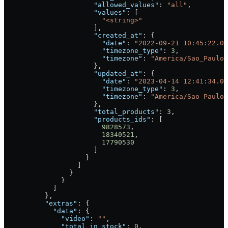
                      "allowed_values"
: 
"all"
,
                      "values"
: [
                        "<string>"
                      ],
                      "created_at"
: {
                        "date"
: 
"2022-09-21 10:45:22.00
                        "timezone_type"
: 
3
,
                        "timezone"
: 
"America/Sao_Paulo"
                      },
                      "updated_at"
: {
                        "date"
: 
"2023-04-14 12:41:34.00
                        "timezone_type"
: 
3
,
                        "timezone"
: 
"America/Sao_Paulo"
                      },
                      "total_products"
: 
3
,
                      "products_ids"
: [
                        9828573
,
                        18340521
,
                        17790530
                      ]
                    }
                  ]
                }
              }
            ]
          },
          "extras"
: {
            "data"
: {
              "video"
: 
""
,
              "total_in_stock"
: 
0
,