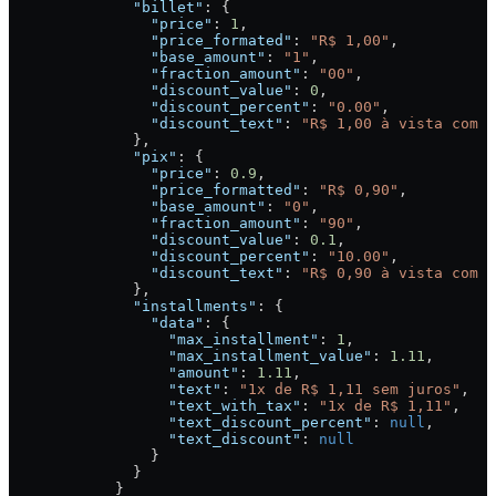
              "billet"
: {
                "price"
: 
1
,
                "price_formated"
: 
"R$ 1,00"
,
                "base_amount"
: 
"1"
,
                "fraction_amount"
: 
"00"
,
                "discount_value"
: 
0
,
                "discount_percent"
: 
"0.00"
,
                "discount_text"
: 
"R$ 1,00 à vista com 0
              },
              "pix"
: {
                "price"
: 
0.9
,
                "price_formatted"
: 
"R$ 0,90"
,
                "base_amount"
: 
"0"
,
                "fraction_amount"
: 
"90"
,
                "discount_value"
: 
0.1
,
                "discount_percent"
: 
"10.00"
,
                "discount_text"
: 
"R$ 0,90 à vista com 1
              },
              "installments"
: {
                "data"
: {
                  "max_installment"
: 
1
,
                  "max_installment_value"
: 
1.11
,
                  "amount"
: 
1.11
,
                  "text"
: 
"1x de R$ 1,11 sem juros"
,
                  "text_with_tax"
: 
"1x de R$ 1,11"
,
                  "text_discount_percent"
: 
null
,
                  "text_discount"
: 
null
                }
              }
            }