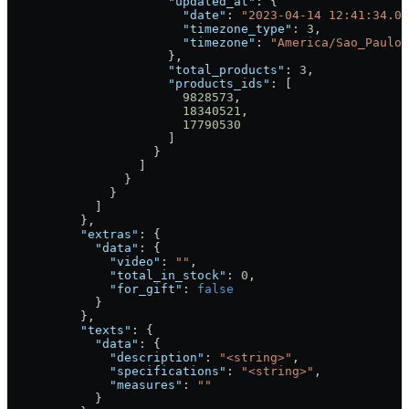
                      "updated_at"
: {
                        "date"
: 
"2023-04-14 12:41:34.00
                        "timezone_type"
: 
3
,
                        "timezone"
: 
"America/Sao_Paulo"
                      },
                      "total_products"
: 
3
,
                      "products_ids"
: [
                        9828573
,
                        18340521
,
                        17790530
                      ]
                    }
                  ]
                }
              }
            ]
          },
          "extras"
: {
            "data"
: {
              "video"
: 
""
,
              "total_in_stock"
: 
0
,
              "for_gift"
: 
false
            }
          },
          "texts"
: {
            "data"
: {
              "description"
: 
"<string>"
,
              "specifications"
: 
"<string>"
,
              "measures"
: 
""
            }