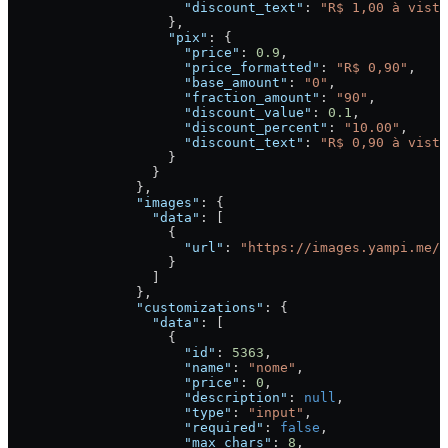
                      "discount_text"
: 
"R$ 1,00 à vista
                    },
                    "pix"
: {
                      "price"
: 
0.9
,
                      "price_formatted"
: 
"R$ 0,90"
,
                      "base_amount"
: 
"0"
,
                      "fraction_amount"
: 
"90"
,
                      "discount_value"
: 
0.1
,
                      "discount_percent"
: 
"10.00"
,
                      "discount_text"
: 
"R$ 0,90 à vista
                    }
                  }
                },
                "images"
: {
                  "data"
: [
                    {
                      "url"
: 
"https://images.yampi.me/a
                    }
                  ]
                },
                "customizations"
: {
                  "data"
: [
                    {
                      "id"
: 
5363
,
                      "name"
: 
"nome"
,
                      "price"
: 
0
,
                      "description"
: 
null
,
                      "type"
: 
"input"
,
                      "required"
: 
false
,
                      "max_chars"
: 
8
,