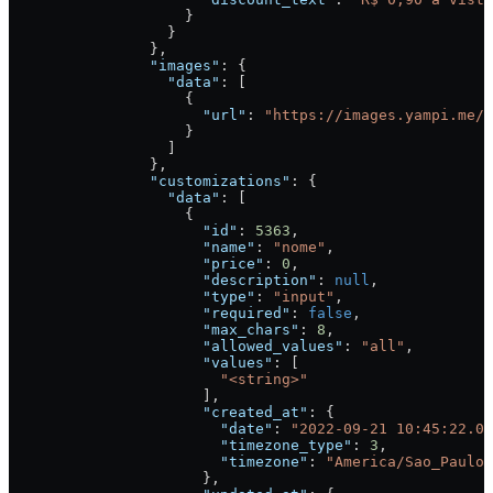
                    }
                  }
                },
                "images"
: {
                  "data"
: [
                    {
                      "url"
: 
"https://images.yampi.me/a
                    }
                  ]
                },
                "customizations"
: {
                  "data"
: [
                    {
                      "id"
: 
5363
,
                      "name"
: 
"nome"
,
                      "price"
: 
0
,
                      "description"
: 
null
,
                      "type"
: 
"input"
,
                      "required"
: 
false
,
                      "max_chars"
: 
8
,
                      "allowed_values"
: 
"all"
,
                      "values"
: [
                        "<string>"
                      ],
                      "created_at"
: {
                        "date"
: 
"2022-09-21 10:45:22.00
                        "timezone_type"
: 
3
,
                        "timezone"
: 
"America/Sao_Paulo"
                      },