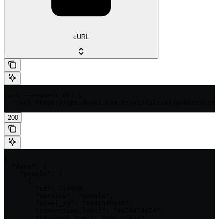
cURL
curl --request GET \

  --url https://api.dooki.com.br/v2/{alias}/public/cata
200
{

  "data": {

    "google": [

      {

        "id": 724930,

        "service": "google",

        "pixel_id": "6546546546",

        "conversion_label": "4654654654",

        "facebook_type": "api_token"
