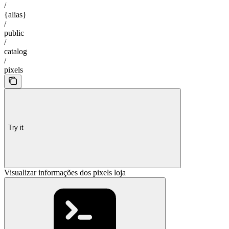
/
{alias}
/
public
/
catalog
/
pixels
Try it
Visualizar informações dos pixels loja