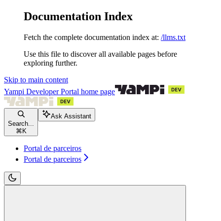
Documentation Index
Fetch the complete documentation index at:
/llms.txt
Use this file to discover all available pages before
exploring further.
Skip to main content
Yampi Developer Portal
home page
Ask Assistant
Search...
⌘
K
Portal de parceiros
Portal de parceiros