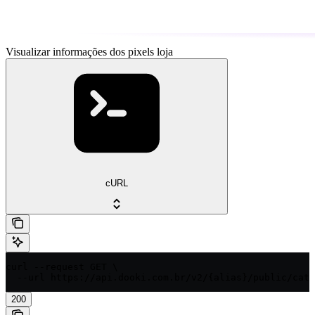
Visualizar informações dos pixels loja
cURL
curl --request GET \

  --url https://api.dooki.com.br/v2/{alias}/public/cata
200