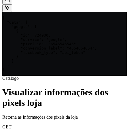
{

  "data": {

    "google": [

      {

        "id": 724930,

        "service": "google",

        "pixel_id": "6546546546",

        "conversion_label": "4654654654",

        "facebook_type": "api_token"

      }

    ]

  }

}
Catálogo
Visualizar informações dos
pixels loja
Retorna as Informações dos pixels da loja
GET